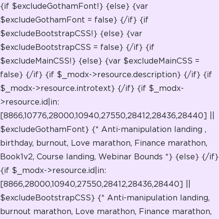
{if $excludeGothamFont!} {else} {var
$excludeGothamFont = false} {/if} {if
$excludeBootstrapCSS!} {else} {var
$excludeBootstrapCSS = false} {/if} {if
$excludeMainCSS!} {else} {var $excludeMainCSS =
false} {/if} {if $_modx->resource.description}
{/if} {if
$_modx->resource.introtext}
{/if}
{if $_modx-
>resource.id|in:
[8866,10776,28000,10940,27550,28412,28436,28440] ||
$excludeGothamFont} {* Anti-manipulation landing ,
birthday, burnout, Love marathon, Finance marathon,
Book1v2, Course landing, Webinar Bounds *} {else}
{/if}
{if $_modx->resource.id|in:
[8866,28000,10940,27550,28412,28436,28440] ||
$excludeBootstrapCSS} {* Anti-manipulation landing,
burnout marathon, Love marathon, Finance marathon,