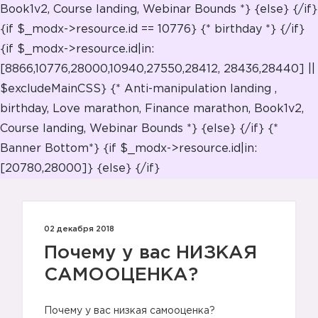
Book1v2, Course landing, Webinar Bounds *} {else}
{/if}
{if $_modx->resource.id == 10776} {* birthday *}
{/if}
{if $_modx->resource.id|in:
[8866,10776,28000,10940,27550,28412, 28436,28440] ||
$excludeMainCSS} {* Anti-manipulation landing ,
birthday, Love marathon, Finance marathon, Book1v2,
Course landing, Webinar Bounds *} {else}
{/if} {*
Banner Bottom*} {if $_modx->resource.id|in:
[20780,28000]} {else}
{/if}
02 декабря 2018
Почему у вас НИЗКАЯ
САМООЦЕНКА?
Почему у вас низкая самооценка?