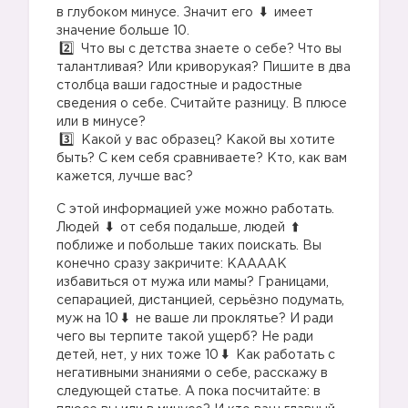
в глубоком минусе. Значит его
имеет
значение больше 10.
Что вы с детства знаете о себе? Что вы
талантливая? Или криворукая? Пишите в два
столбца ваши гадостные и радостные
сведения о себе. Считайте разницу. В плюсе
или в минусе?
Какой у вас образец? Какой вы хотите
быть? С кем себя сравниваете? Кто, как вам
кажется, лучше вас?
С этой информацией уже можно работать.
Людей
от себя подальше, людей
поближе и побольше таких поискать. Вы
конечно сразу закричите: КААААК
избавиться от мужа или мамы? Границами,
сепарацией, дистанцией, серьёзно подумать,
муж на 10
не ваше ли проклятье? И ради
чего вы терпите такой ущерб? Не ради
детей, нет, у них тоже 10
Как работать с
негативными знаниями о себе, расскажу в
следующей статье. А пока посчитайте: в