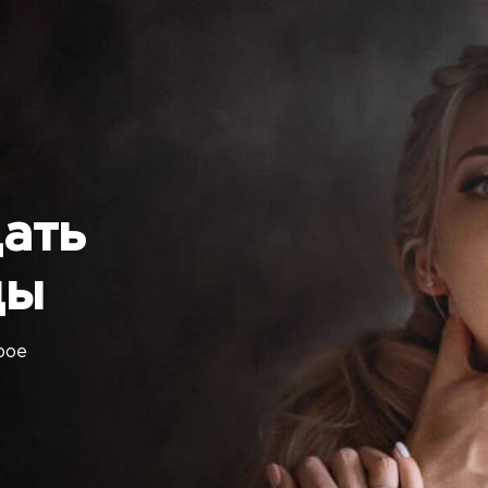
ать
цы
рое