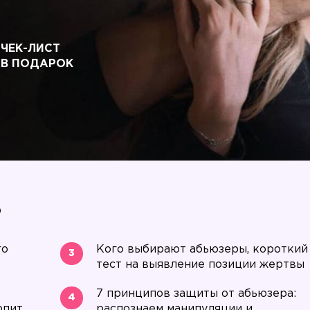
ЧЕК-ЛИСТ
В ПОДАРОК
ь
го
Кого выбирают абьюзеры, короткий
3
тест на выявление позиции жертвы
7 принципов защиты от абьюзера:
4
рпит
распознаем манипуляции и