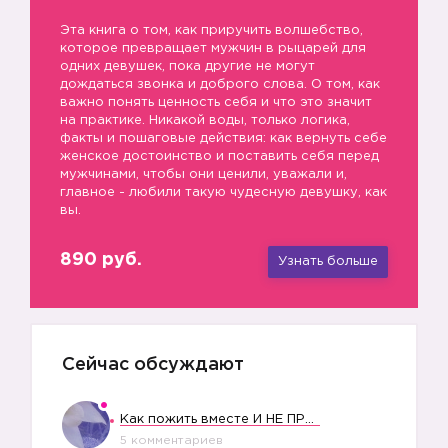
Эта книга о том, как приручить волшебство,
которое превращает мужчин в рыцарей для
одних девушек, пока другие не могут
дождаться звонка и доброго слова. О том, как
важно понять ценность себя и что это значит
на практике. Никакой воды, только логика,
факты и пошаговые действия: как вернуть себе
женское достоинство и поставить себя перед
мужчинами, чтобы они ценили, уважали и,
главное - любили такую чудесную девушку, как
вы.
890 руб.
Узнать больше
Сейчас обсуждают
Как пожить вместе И НЕ ПРОЛЕТЕТЬ СО СВАДЬБОЙ
5 комментариев