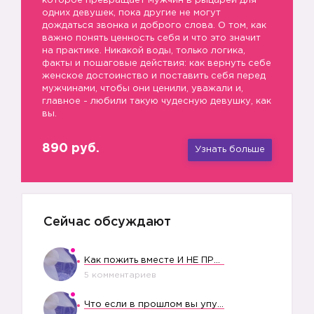
которое превращает мужчин в рыцарей для
одних девушек, пока другие не могут
дождаться звонка и доброго слова. О том, как
важно понять ценность себя и что это значит
на практике. Никакой воды, только логика,
факты и пошаговые действия: как вернуть себе
женское достоинство и поставить себя перед
мужчинами, чтобы они ценили, уважали и,
главное - любили такую чудесную девушку, как
вы.
890 руб.
Узнать больше
Сейчас обсуждают
Как пожить вместе И НЕ ПРОЛЕТЕТЬ СО СВАДЬБОЙ
5 комментариев
Что если в прошлом вы упустили свое счастье?