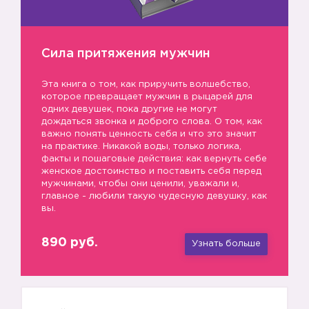
Сила притяжения мужчин
Эта книга о том, как приручить волшебство,
которое превращает мужчин в рыцарей для
одних девушек, пока другие не могут
дождаться звонка и доброго слова. О том, как
важно понять ценность себя и что это значит
на практике. Никакой воды, только логика,
факты и пошаговые действия: как вернуть себе
женское достоинство и поставить себя перед
мужчинами, чтобы они ценили, уважали и,
главное - любили такую чудесную девушку, как
вы.
890 руб.
Узнать больше