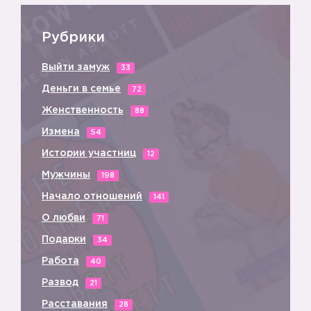
Рубрики
Выйти замуж
33
Деньги в семье
72
Женственность
88
Измена
54
Истории участниц
12
Мужчины
198
Начало отношений
141
О любви
71
Подарки
34
Работа
40
Развод
21
Расставания
28