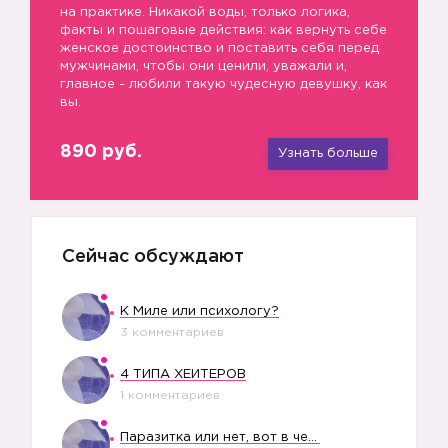
на практике. Никакой воды, только логика,
факты и пошаговые действия: как вернуть себе
женское достоинство и поставить себя перед
мужчинами, чтобы они ценили, уважали и,
главное - любили такую чудесную девушку, как
вы.
890 руб.
Узнать больше
Сейчас обсуждают
К Миле или психологу?
3 комментариев
4 ТИПА ХЕЙТЕРОВ
1 комментариев
Паразитка или нет, вот в чем вопрос?