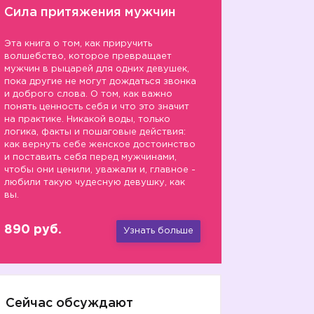
Сила притяжения мужчин
Эта книга о том, как приручить
волшебство, которое превращает
мужчин в рыцарей для одних девушек,
пока другие не могут дождаться звонка
и доброго слова. О том, как важно
понять ценность себя и что это значит
на практике. Никакой воды, только
логика, факты и пошаговые действия:
как вернуть себе женское достоинство
и поставить себя перед мужчинами,
чтобы они ценили, уважали и, главное -
любили такую чудесную девушку, как
вы.
890 руб.
Узнать больше
Сейчас обсуждают