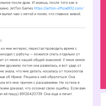
льное после драк. И знаешь, после того как я
казино JetTon Games
https://jetton-official932.com/
 я выпил чаю с мятой и понял, что главное живой.
06
 ко мне интерес, перестал проводить время с
приходил с работы — ложился спать отдельно от
дит от меня к нашей общей знакомой. У меня земля
ями дружили, потом она развелась, и вот удар от
не знала, что мне делать: носилась от психологов
тзыв об Ирине. Решила к ней обратиться. Она
а его мне, причем с раскаяниями. Не хотела я
пками доказал, что осознал свою ошибку. Если вам
ап ей пишу) 89126420739. Она еще и лечит.