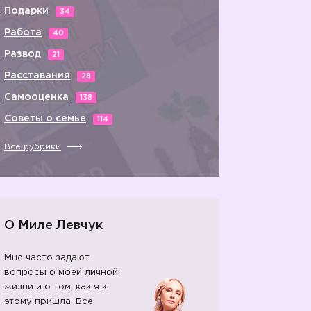
Подарки
34
Работа
40
Развод
21
Расставания
28
Самооценка
138
Советы о семье
114
Все рубрики
О Миле Левчук
Мне часто задают
вопросы о моей личной
жизни и о том, как я к
этому пришла. Все