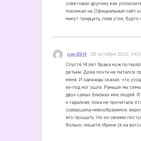
советовал другому как успокоите
покликал на Официальный сайт 
минут тридцать, гнев утих, будто
ivan.8914
28 октября 2025, 04:
Спустя 14 лет брака муж потерял
детьми. Дома почти не питался, 
меня. И однажды сказал, что ухо
из-под ног ушла. Раньше мы семь
двух самых близких мне людей. Я 
к гадалкам, пока не прочитала о
совершила невообразимое: вернул
его прощать. Но он своими посту
больно, пишите Ирине (я на ватс