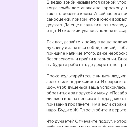
В ведах зомби называется кармой: угор
тогда зомби доставался по гороскопу, 
так что реально карма. А сейчас его п
самооценки, притом, что в юном возраст
другого. Да еще и защитить от троглоди
отца. И скольким удалось поменять «ка
Так вот, давайте я войду в ваше полож
мужчину и заняться собой, семьей, люб
принципе наличие этого, даже необосно
безопасности и прийти к гармонии. Вно
вы будете работать до декрета, но трат
Проконсультируйтесь с умными людьми,
золоте или недвижимости. И сохранит
шо», чтоб душенька ваша успокоилась. 
обратиться за подухой к мужу: «Позаб
миллион мне на пенсию.» Тогда даже с 
призвания протянете. Ну а если страхи 
надо. Будьте Ж-Плюс, любите и верьте
Что думаете? Отмечайте подруг, которы