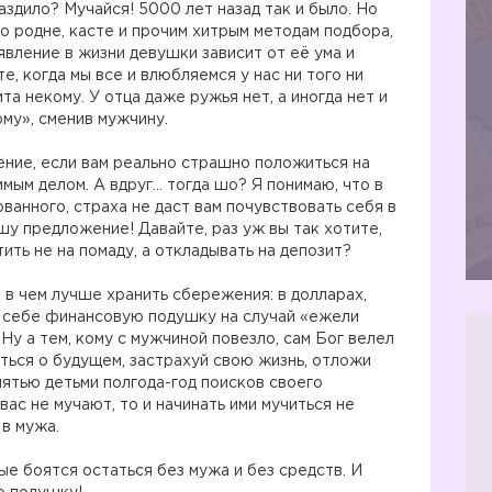
аздило? Мучайся! 5000 лет назад так и было. Но
по родне, касте и прочим хитрым методам подбора,
оявление в жизни девушки зависит от её ума и
е, когда мы все и влюбляемся у нас ни того ни
та некому. У отца даже ружья нет, а иногда нет и
рму», сменив мужчину.
ение, если вам реально страшно положиться на
имым делом. А вдруг… тогда шо? Я понимаю, что в
ванного, страха не даст вам почувствовать себя в
шу предложение! Давайте, раз уж вы так хотите,
ить не на помаду, а откладывать на депозит?
 в чем лучше хранить сбережения: в долларах,
е себе финансовую подушку на случай «ежели
Ну а тем, кому с мужчиной повезло, сам Бог велел
оться о будущем, застрахуй свою жизнь, отложи
пятью детьми полгода-год поисков своего
вас не мучают, то и начинать ими мучиться не
 в мужа.
е боятся остаться без мужа и без средств. И