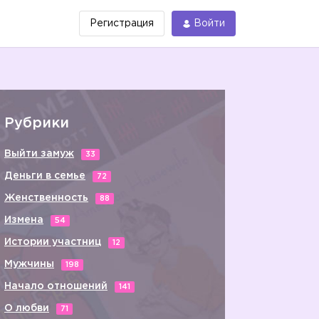
Регистрация
Войти
Рубрики
Выйти замуж
33
Деньги в семье
72
Женственность
88
Измена
54
Истории участниц
12
Мужчины
198
Начало отношений
141
О любви
71