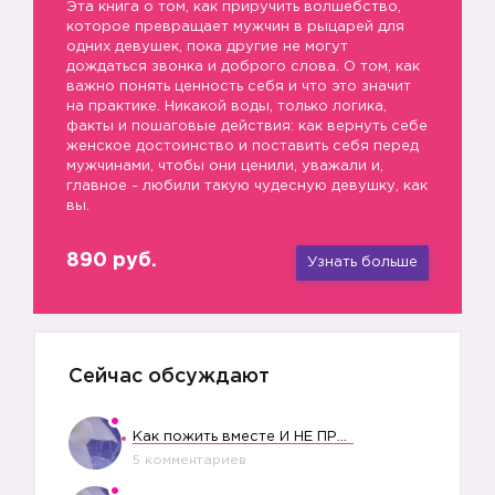
Эта книга о том, как приручить волшебство,
которое превращает мужчин в рыцарей для
одних девушек, пока другие не могут
дождаться звонка и доброго слова. О том, как
важно понять ценность себя и что это значит
на практике. Никакой воды, только логика,
факты и пошаговые действия: как вернуть себе
женское достоинство и поставить себя перед
мужчинами, чтобы они ценили, уважали и,
главное - любили такую чудесную девушку, как
вы.
890 руб.
Узнать больше
Сейчас обсуждают
Как пожить вместе И НЕ ПРОЛЕТЕТЬ СО СВАДЬБОЙ
5 комментариев