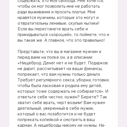
содержать, это моя свобода. Мне хочется,
чтобы он мог позволить мне не работать
ради выживания и просить платья. Мне
нравятся мужчины, которые это могут и
отвратительны ленивые, скупые нытики!
Если вы перестанете врать себе и
прикидываться «хорошей», то поймете, что и
вы такая же. А главное, что это правильно!
⠀
Представьте, что вы в магазине мужчин и
перед вами на полке он, а в описании:
«Нищеброд. Денег нет и не будет. Подарков
не дарит, рассчитывает на ваши финансы,
попрекает, что вам нужны только деньги.
Требует регулярного секса, уборки, готовки,
чтобы была ласковая и родила ему детей,
которых тоже содержать не собирается». И
ответьте себе честно: нужен? Берете? Так
хватит себе врать, черт возьми! Вам нужен
деятельный, уверенный в себе мужик,
который о вас позаботится и не будет
попрекать копейкой и смотреть в ваш
карман. А нищеброды никому не нужны. Ни-