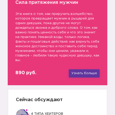
Сила притяжения мужчин
Эта книга о том, как приручить волшебство,
которое превращает мужчин в рыцарей для
одних девушек, пока другие не могут
дождаться звонка и доброго слова. О том, как
важно понять ценность себя и что это значит
на практике. Никакой воды, только логика,
факты и пошаговые действия: как вернуть себе
женское достоинство и поставить себя перед
мужчинами, чтобы они ценили, уважали и,
главное - любили такую чудесную девушку, как
вы.
890 руб.
Узнать больше
Сейчас обсуждают
4 ТИПА ХЕЙТЕРОВ