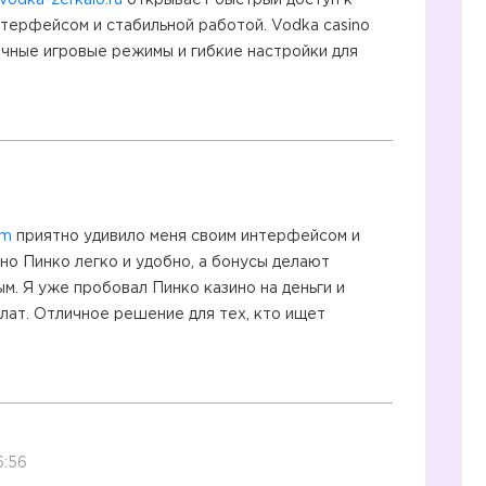
vodka-zerkalo.ru
открывает быстрый доступ к
терфейсом и стабильной работой. Vodka casino
чные игровые режимы и гибкие настройки для
om
приятно удивило меня своим интерфейсом и
ино Пинко легко и удобно, а бонусы делают
м. Я уже пробовал Пинко казино на деньги и
лат. Отличное решение для тех, кто ищет
6:56