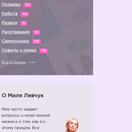
Подарки
34
Работа
40
Развод
21
Расставания
28
Самооценка
138
Советы о семье
114
Все рубрики
О Миле Левчук
Мне часто задают
вопросы о моей личной
жизни и о том, как я к
этому пришла. Все