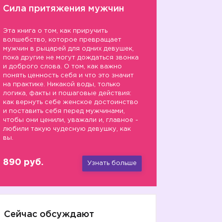
Сила притяжения мужчин
Эта книга о том, как приручить
волшебство, которое превращает
мужчин в рыцарей для одних девушек,
пока другие не могут дождаться звонка
и доброго слова. О том, как важно
понять ценность себя и что это значит
на практике. Никакой воды, только
логика, факты и пошаговые действия:
как вернуть себе женское достоинство
и поставить себя перед мужчинами,
чтобы они ценили, уважали и, главное -
любили такую чудесную девушку, как
вы.
890 руб.
Узнать больше
Сейчас обсуждают