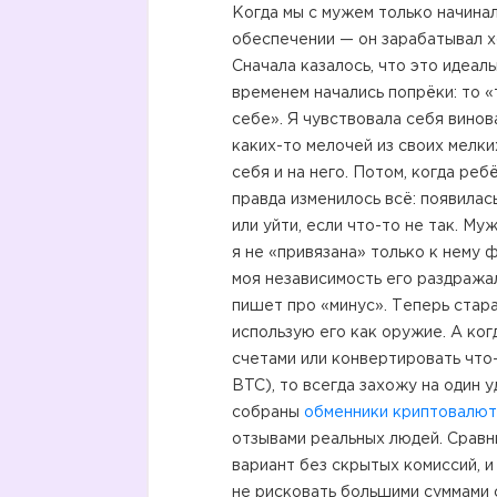
Когда мы с мужем только начинал
обеспечении — он зарабатывал х
Сначала казалось, что это идеаль
временем начались попрёки: то «
себе». Я чувствовала себя винов
каких-то мелочей из своих мелки
себя и на него. Потом, когда реб
правда изменилось всё: появилас
или уйти, если что-то не так. М
я не «привязана» только к нему 
моя независимость его раздражал
пишет про «минус». Теперь стара
использую его как оружие. А ко
счетами или конвертировать что-
BTC), то всегда захожу на один 
собраны
обменники криптовалют
отзывами реальных людей. Сравн
вариант без скрытых комиссий, 
не рисковать большими суммами 