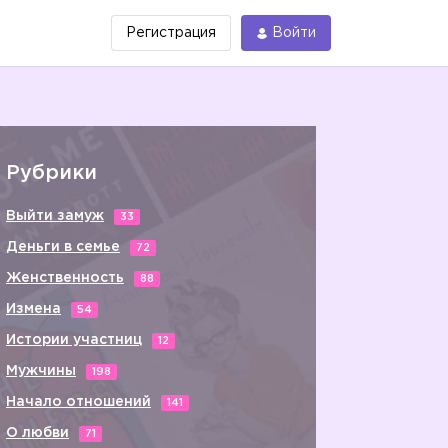
Регистрация
Войти
Рубрики
Выйти замуж
33
Деньги в семье
72
Женственность
88
Измена
54
Истории участниц
12
Мужчины
198
Начало отношений
141
О любви
71