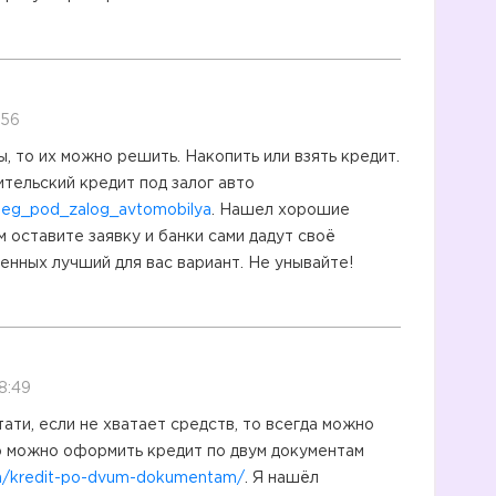
:56
 то их можно решить. Накопить или взять кредит.
ельский кредит под залог авто
ty/teg_pod_zalog_avtomobilya
. Нашел хорошие
м оставите заявку и банки сами дадут своё
нных лучший для вас вариант. Не унывайте!
8:49
ати, если не хватает средств, то всегда можно
о можно оформить кредит по двум документам
ash/kredit-po-dvum-dokumentam/
. Я нашёл