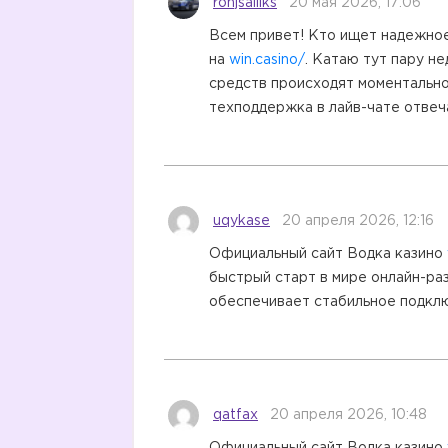
ronjsaillks
20 мая 2026, 17:06
Всем привет! Кто ищет надежное
на
win.casino/
. Катаю тут пару н
средств происходят моментально
техподдержка в лайв-чате отвеч
uqykase
20 апреля 2026, 12:16
Официальный сайт Водка казино
быстрый старт в мире онлайн-ра
обеспечивает стабильное подкл
qatfax
20 апреля 2026, 10:48