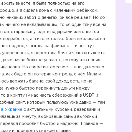
и жить вместе, я была полностью на его
орошо, а я сидела дома с маленьким ребёнком.
но: никаких забот о деньгах, он всё решает. Но со
ты ничего не вкладываешь», то «я один тяну всё на
атой, старалась угодить подарками или оплатой
х подработок, а в итоге только больше злилась на
ёнок подрос, я вышла на фриланс — и вот тут
ь уверенность, я перестала бояться сказать «нет»
уж даже начал больше уважать, потому что понял —
финансово. Но самое интересное — иногда именно
а, как будто он потерял контроль, о чём Мила и
юсь держать баланс: свой доход есть, но не
гда нужно быстро перекинуть деньги между
то в крипту (у нас часть сбережений в USDT и
удобный сайт, которым пользуюсь уже давно — там
 в Украине
с актуальными курсами, резервами и
иваешь за минуту, выбираешь самый выгодный
и перевод проходит быстро и надёжно. Главное —
сразу и проверять свежие отзывы.