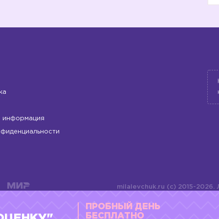
ка
 информация
нфиденциальности
milalevchuk.ru (c) 2015-2026.
материалов или подборки ма
ПРОБНЫЙ ДЕНЬ
оформления допускается ли
4784701701072
БЕСПЛАТНО
ОЦЕНКУ"