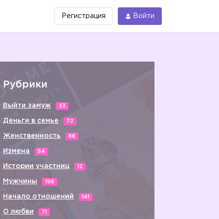
Регистрация
Войти
Рубрики
Выйти замуж
33
Деньги в семье
72
Женственность
88
Измена
54
Истории участниц
12
Мужчины
198
Начало отношений
141
О любви
71