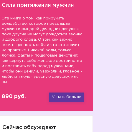
Сила притяжения мужчин
Эта книга о том, как приручить
волшебство, которое превращает
мужчин в рыцарей для одних девушек,
пока другие не могут дождаться звонка
и доброго слова. О том, как важно
понять ценность себя и что это значит
на практике. Никакой воды, только
логика, факты и пошаговые действия:
как вернуть себе женское достоинство
и поставить себя перед мужчинами,
чтобы они ценили, уважали и, главное -
любили такую чудесную девушку, как
вы.
890 руб.
Узнать больше
Сейчас обсуждают