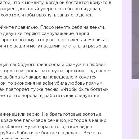
атой, что к моменту, когда он достается кому-то в
пациент, который уверен: что бы он ни делал,
 хохотом, чтобы вдохнуть запах его денег.
ймите правильно. Плохо менять себя на деньги.
то девушки теряют самоуважение, терпя
просто потому, что у него есть деньги. Но никак
ни не ваши и могут вашими не стать, а грязью вы
нцип свободного философа и «замуж по любви».
оторого ни гроша, зато душа, проходит года через
ело выбирать макароны подешевле и хочется
ок, то экономия на всём убила любовь прямым
вам повторяет ту же песню: «Чтобы быть богатым
 не то что воровать, работать как следует не
саженец или зерно. Не брать готовые золотые
ть красивое пальмовое семечко, которое в наших
ь яблоню. Нужно брать того, в ком виден
срубить бабла и не болтает, а делает. Все это