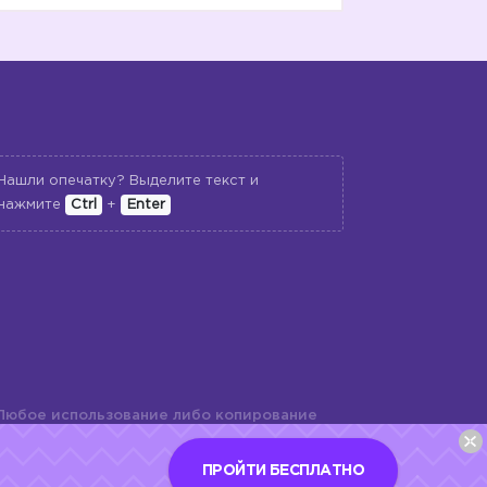
Нашли опечатку? Выделите текст и
нажмите
Ctrl
+
Enter
Любое использование либо копирование
териалов сайта, элементов дизайна и
шь с разрешения правообладателя и
ПРОЙТИ БЕСПЛАТНО