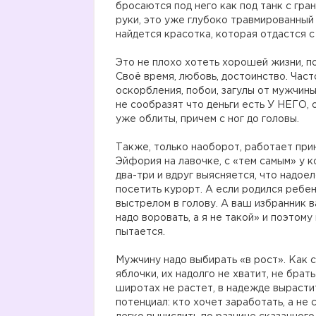
бросаются под него как под танк с гран
руки, это уже глубоко травмированный 
найдется красотка, которая отдастся с
Это не плохо хотеть хорошей жизни, по
Своё время, любовь, достоинство. Час
оскорбления, побои, загулы от мужчины 
не сообразят что деньги есть У НЕГО, о
уже облиты, причем с ног до головы.
Также, только наоборот, работает при
Эйфория на лавочке, с «тем самым» у к
два-три и вдруг выясняется, что надо
посетить курорт. А если родился ребен
выстрелом в голову. А ваш избранник 
надо воровать, а я не такой» и поэтому
пытается.
Мужчину надо выбирать «в рост». Как 
яблочки, их надолго не хватит, не бра
широтах не растет, в надежде вырастит
потенциал: кто хочет заработать, а не 