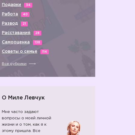
Подарки
34
Работа
40
Развод
21
Расставания
28
Самооценка
138
Советы о семье
114
Все рубрики
О Миле Левчук
Мне часто задают
вопросы о моей личной
жизни и о том, как я к
этому пришла. Все