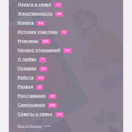
Деньги в семье
72
Женственность
88
Измена
54
Истории участниц
12
Мужчины
198
Начало отношений
141
О любви
71
Подарки
34
Работа
40
Развод
21
Расставания
28
Самооценка
138
Советы о семье
114
Все рубрики