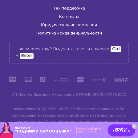
Тех поддержка
Контакты
Юридическая информация
Политика конфиденциальности
Нашли опечатку? Выделите текст и нажмите
Ctrl
+
Enter
ИП Левчук Людмила Николаевна
ОГРНИП 314784701701072
milalevchuk.ru (c) 2015-2026.
Любое использование либо
копирование материалов или подборки материалов сайта,
элементов дизайна и оформления допускается лишь с
МАРАФОН
разрешения правообладателя и только со ссылкой на
ПРОЙТИ
ПРОБНЫЙ ДЕНЬ
"ПОДНИМИ САМООЦЕНКУ"
БЕСПЛАТНО
БЕСПЛАТНО
источник:
milalevchuk.ru