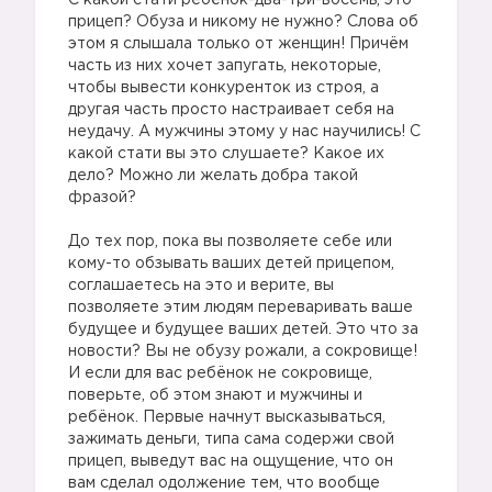
С какой стати ребёнок-два-три-восемь, это
прицеп? Обуза и никому не нужно? Слова об
этом я слышала только от женщин! Причём
часть из них хочет запугать, некоторые,
чтобы вывести конкуренток из строя, а
другая часть просто настраивает себя на
неудачу. А мужчины этому у нас научились! С
какой стати вы это слушаете? Какое их
дело? Можно ли желать добра такой
фразой?
До тех пор, пока вы позволяете себе или
кому-то обзывать ваших детей прицепом,
соглашаетесь на это и верите, вы
позволяете этим людям переваривать ваше
будущее и будущее ваших детей. Это что за
новости? Вы не обузу рожали, а сокровище!
И если для вас ребёнок не сокровище,
поверьте, об этом знают и мужчины и
ребёнок. Первые начнут высказываться,
зажимать деньги, типа сама содержи свой
прицеп, выведут вас на ощущение, что он
вам сделал одолжение тем, что вообще