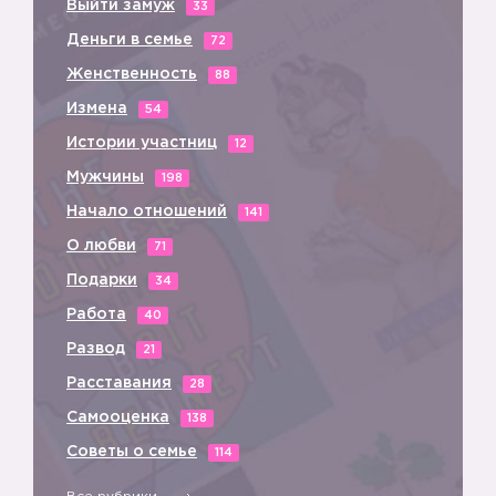
Выйти замуж
33
Деньги в семье
72
Женственность
88
Измена
54
Истории участниц
12
Мужчины
198
Начало отношений
141
О любви
71
Подарки
34
Работа
40
Развод
21
Расставания
28
Самооценка
138
Советы о семье
114