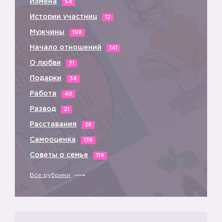
Измена
54
Истории участниц
12
Мужчины
198
Начало отношений
141
О любви
71
Подарки
34
Работа
40
Развод
21
Расставания
28
Самооценка
138
Советы о семье
114
Все рубрики