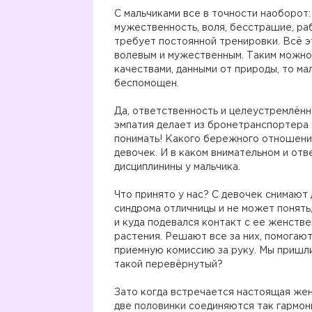
⠀
С мальчиками все в точности наоборот:
мужественность, воля, бесстрашие, ра
требует постоянной тренировки. Всё эт
волевым и мужественным. Таким можно т
качествами, данными от природы, то ма
беспомощен.
⠀
Да, ответственность и целеустремлённ
эмпатия делает из бронетранспортера 
понимать! Какого бережного отношени
девочек. И в каком внимательном и от
дисциплинины у мальчика.
⠀
Что принято у нас? С девочек снимают 
синдрома отличницы и не может понять
и куда подевался контакт с ее женств
растения. Решают все за них, помогают
приемную комиссию за руку. Мы пришли 
такой перевёрнутый?
⠀
Зато когда встречается настоящая же
две половинки соединяются так гармони