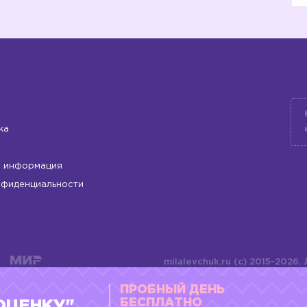
ка
 информация
нфиденциальности
milalevchuk.ru (c) 2015-2026.
материалов или подборки ма
ПРОБНЫЙ ДЕНЬ
оформления допускается ли
4784701701072
БЕСПЛАТНО
ОЦЕНКУ"