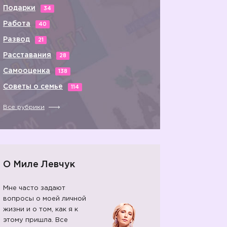
Подарки
34
Работа
40
Развод
21
Расставания
28
Самооценка
138
Советы о семье
114
Все рубрики
О Миле Левчук
Мне часто задают
вопросы о моей личной
жизни и о том, как я к
этому пришла. Все