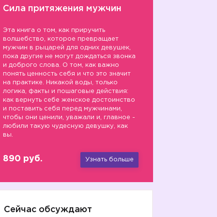
Сила притяжения мужчин
Эта книга о том, как приручить
волшебство, которое превращает
мужчин в рыцарей для одних девушек,
пока другие не могут дождаться звонка
и доброго слова. О том, как важно
понять ценность себя и что это значит
на практике. Никакой воды, только
логика, факты и пошаговые действия:
как вернуть себе женское достоинство
и поставить себя перед мужчинами,
чтобы они ценили, уважали и, главное -
любили такую чудесную девушку, как
вы.
890 руб.
Узнать больше
Сейчас обсуждают