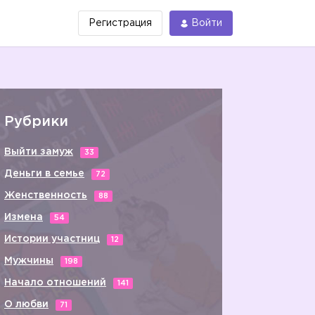
Регистрация
Войти
Рубрики
Выйти замуж
33
Деньги в семье
72
Женственность
88
Измена
54
Истории участниц
12
Мужчины
198
Начало отношений
141
О любви
71