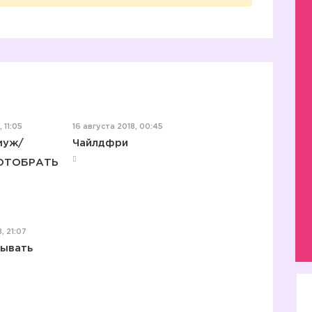
 11:05
16 августа 2018, 00:45
муж/
Чайлдфри
 ОТОБРАТЬ
, 21:07
тывать