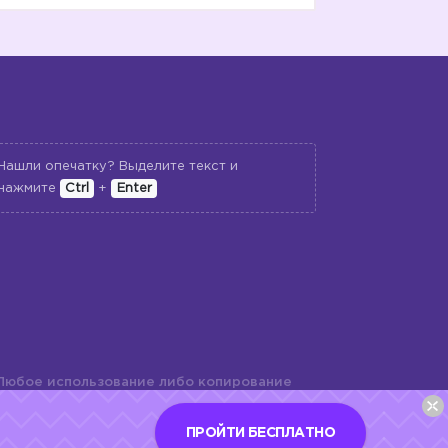
Нашли опечатку? Выделите текст и
нажмите
Ctrl
+
Enter
Любое использование либо копирование
териалов сайта, элементов дизайна и
шь с разрешения правообладателя и
ПРОЙТИ БЕСПЛАТНО