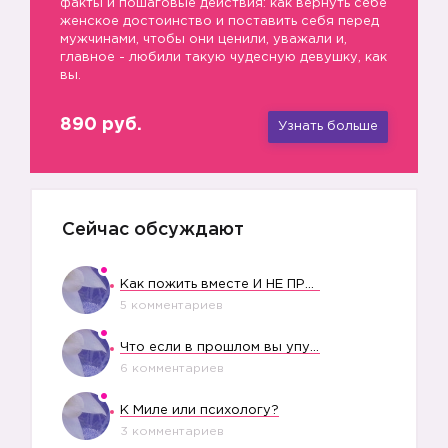
факты и пошаговые действия: как вернуть себе
женское достоинство и поставить себя перед
мужчинами, чтобы они ценили, уважали и,
главное - любили такую чудесную девушку, как
вы.
➖
890 руб.
Узнать больше
Сейчас обсуждают
Как пожить вместе И НЕ ПРОЛЕТЕТЬ СО СВАДЬБОЙ
5 комментариев
Что если в прошлом вы упустили свое счастье?
6 комментариев
К Миле или психологу?
3 комментариев