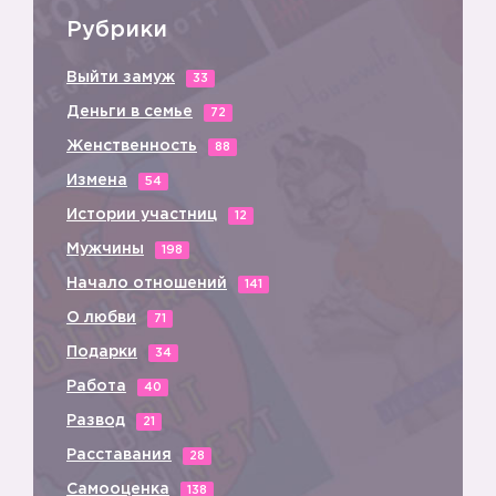
Рубрики
Выйти замуж
33
Деньги в семье
72
➕
Женственность
88
Измена
54
Истории участниц
12
Мужчины
198
➕
Начало отношений
141
О любви
71
Подарки
34
Работа
40
Развод
21
Расставания
28
Самооценка
138