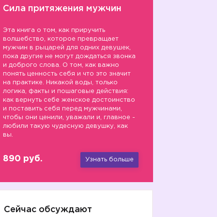
Сила притяжения мужчин
Эта книга о том, как приручить
волшебство, которое превращает
мужчин в рыцарей для одних девушек,
пока другие не могут дождаться звонка
и доброго слова. О том, как важно
понять ценность себя и что это значит
на практике. Никакой воды, только
логика, факты и пошаговые действия:
как вернуть себе женское достоинство
и поставить себя перед мужчинами,
чтобы они ценили, уважали и, главное -
любили такую чудесную девушку, как
вы.
890 руб.
Узнать больше
Сейчас обсуждают