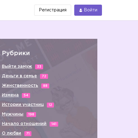
Регистрация
Войти
Рубрики
Выйти замуж
33
Деньги в семье
72
Женственность
88
Измена
54
Истории участниц
12
Мужчины
198
Начало отношений
141
О любви
71