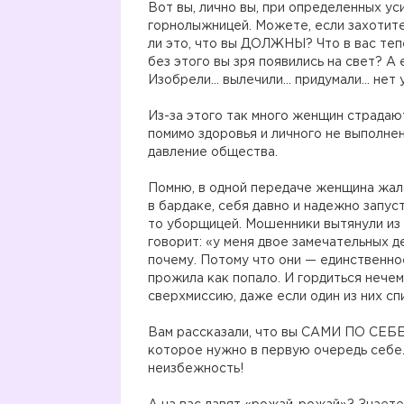
Вот вы, лично вы, при определенных у
горнолыжницей. Можете, если захотите,
ли это, что вы ДОЛЖНЫ? Что в вас теп
без этого вы зря появились на свет? А
Изобрели… вылечили… придумали… нет у
⠀
Из-за этого так много женщин страдают
помимо здоровья и личного не выполне
давление общества.
⠀
Помню, в одной передаче женщина жало
в бардаке, себя давно и надежно запуст
то уборщицей. Мошенники вытянули из 
говорит: «у меня двое замечательных д
почему. Потому что они — единственно
прожила как попало. И гордиться нечем.
сверхмиссию, даже если один из них спи
⠀
Вам рассказали, что вы САМИ ПО СЕБЕ
которое нужно в первую очередь себе. 
неизбежность!
⠀