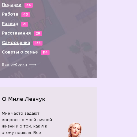
Подарки
34
Работа
40
Развод
21
Расставания
28
Самооценка
138
Советы о семье
114
Все рубрики
О Миле Левчук
Мне часто задают
вопросы о моей личной
жизни и о том, как я к
этому пришла. Все