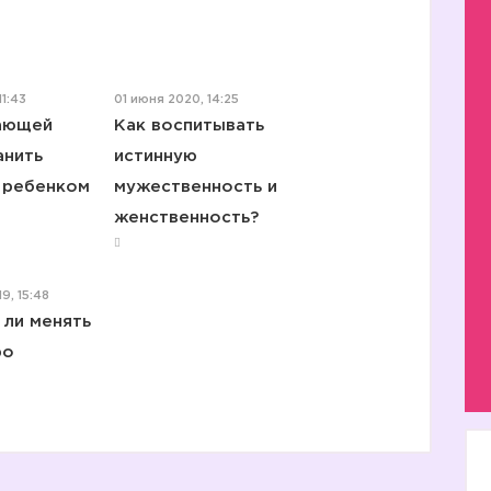
1:43
01 июня 2020, 14:25
ающей
Как воспитывать
анить
истинную
с ребенком
мужественность и
женственность?
9, 15:48
 ли менять
ро