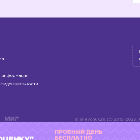
ка
 информация
нфиденциальности
milalevchuk.ru (c) 2015-2026.
материалов или подборки ма
ПРОБНЫЙ ДЕНЬ
оформления допускается ли
4784701701072
БЕСПЛАТНО
ОЦЕНКУ"