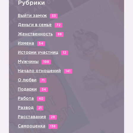
Рубрики
Выйти замуж
33
Деньги в семье
72
Женственность
88
Измена
54
Истории участниц
12
Мужчины
198
Начало отношений
141
О любви
71
Подарки
34
Работа
40
Развод
21
👿
Расставания
28
Самооценка
138