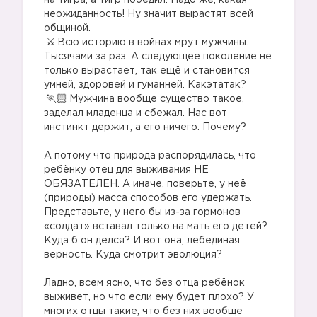
на тигра, а тигр победил. Надо же, какая
неожиданность! Ну значит вырастят всей
общиной.
Всю историю в войнах мрут мужчины.
Тысячами за раз. А следующее поколение не
только вырастает, так ещё и становится
умней, здоровей и гуманней. Какэтатак?
Мужчина вообще существо такое,
заделал младенца и сбежал. Нас вот
инстинкт держит, а его ничего. Почему?
⠀
А потому что природа распорядилась, что
ребёнку отец для выживания НЕ
ОБЯЗАТЕЛЕН. А иначе, поверьте, у неё
(природы) масса способов его удержать.
Представьте, у него бы из-за гормонов
«солдат» вставал только на мать его детей?
Куда б он делся? И вот она, лебединая
верность. Куда смотрит эволюция?
⠀
Ладно, всем ясно, что без отца ребёнок
выживет, но что если ему будет плохо? У
многих отцы такие, что без них вообще