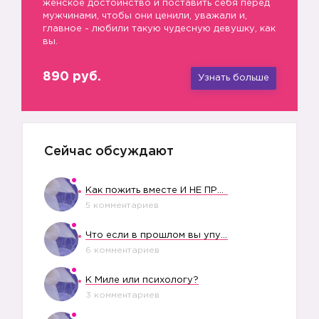
женское достоинство и поставить себя перед
мужчинами, чтобы они ценили, уважали и,
главное - любили такую чудесную девушку, как
вы.
890 руб.
Узнать больше
Сейчас обсуждают
Как пожить вместе И НЕ ПРОЛЕТЕТЬ СО СВАДЬБОЙ
5 комментариев
Что если в прошлом вы упустили свое счастье?
6 комментариев
К Миле или психологу?
3 комментариев