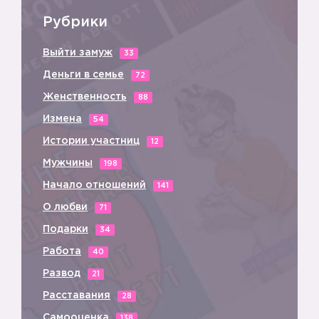
Рубрики
5️⃣
Выйти замуж
33
Деньги в семье
72
Женственность
88
Измена
54
Истории участниц
12
Мужчины
198
Начало отношений
141
О любви
71
Подарки
34
Работа
40
Развод
21
Расставания
28
Самооценка
138