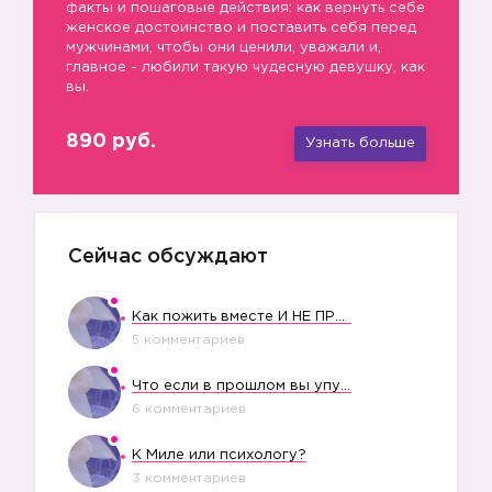
факты и пошаговые действия: как вернуть себе
женское достоинство и поставить себя перед
мужчинами, чтобы они ценили, уважали и,
главное - любили такую чудесную девушку, как
вы.
890 руб.
Узнать больше
Сейчас обсуждают
Как пожить вместе И НЕ ПРОЛЕТЕТЬ СО СВАДЬБОЙ
5 комментариев
Что если в прошлом вы упустили свое счастье?
6 комментариев
К Миле или психологу?
3 комментариев