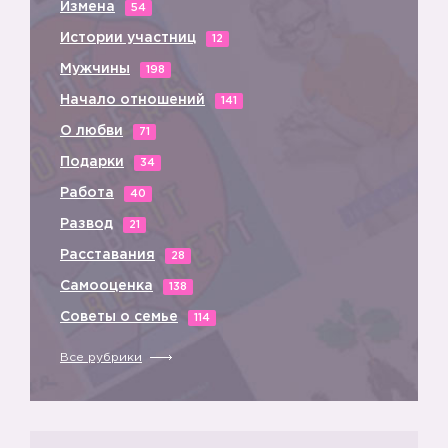
Измена
54
Истории участниц
12
Мужчины
198
Начало отношений
141
О любви
71
Подарки
34
Работа
40
Развод
21
Расставания
28
Самооценка
138
Советы о семье
114
Все рубрики