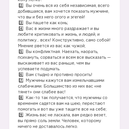
кому легко?
Вы очень вся из себя независимая, всего
добившаяся, вам хочется показать мужчине,
что вы и без него огого и эгегей!
Вы пашете как конь;
Вас в жизни много раздражает и вы
любите критиковать и жизнь, и людей, и
политику… всех! Конструктивно, само собой!
Мнение рвется из вас как чужой;
Вы конфликтная. Наехать, наорать,
психануть, сорваться и всем все высказать —
выскакивает из вас раньше, чем вы
успеваете подумать.
Вам стыдно и противно просить!
Мужчины кажутся вам измельчавшими
слабачками. Большинство из них вас «не
тянет» они слабее вас!
Как-то так получается, что мужчины со
временем садятся вам на шею, перестают
помогать и вот вы уже тащите все на себе;
Жизнь вас не ласкала, вам редко везет,
вы прямо соль земли. Человек, которому
ничего не доставалось легко.