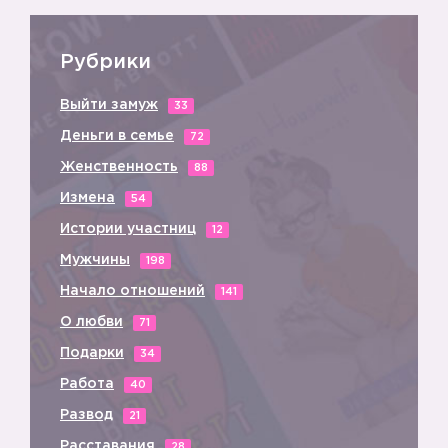
Рубрики
Выйти замуж
33
9️⃣
Деньги в семье
72
Женственность
88
Измена
54
Истории участниц
12
Мужчины
198
Начало отношений
141
🔟
О любви
71
Подарки
34
Работа
40
Развод
21
Расставания
28