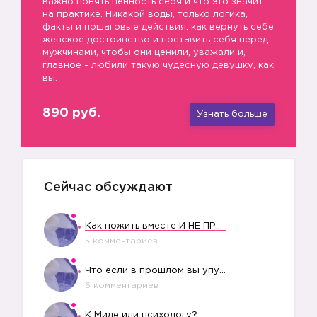
важно понять ценность себя и что это значит
на практике. Никакой воды, только логика,
факты и пошаговые действия: как вернуть себе
женское достоинство и поставить себя перед
мужчинами, чтобы они ценили, уважали и,
главное - любили такую чудесную девушку, как
вы.
890 руб.
Узнать больше
Сейчас обсуждают
Как пожить вместе И НЕ ПРОЛЕТЕТЬ СО СВАДЬБОЙ
5 комментариев
Что если в прошлом вы упустили свое счастье?
6 комментариев
К Миле или психологу?