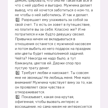
демонстрировать, что она не такая как все и
что с ней удобно и выгодно. Мужчина делает
вывод, что ей хочется заботиться о ком-то, а
не чтобы о ней заботились. И так и делает.
Разрешает ему ухаживать за собой за
свой счет. То есть он зовет в путешествие,
но платите вы за себя. Классно же? И не
потратился и как будто девушку свозил.
Привычка ничем не вкладываться в
отношения останется с мужчиной насовсем
и потом выбить из него подарок на праздник
или цветы будет невыполнимой задачей.
Чейта? Никогда не надо было, а тут
бзиканула, цветов ей. Держи спор про
пустую трату денег.
Требует любви и наезжает. Ты совсем
мне не звонишь! Не любишь меня. Мне мало
внимания! Мужчина чувствует вину за то, как
он проявляет свои чувства и
отмораживается.
Показывает, какая она крутая,
офигенная, чтобы вызвать интерес и
восхищение, но сама никем не интересуется