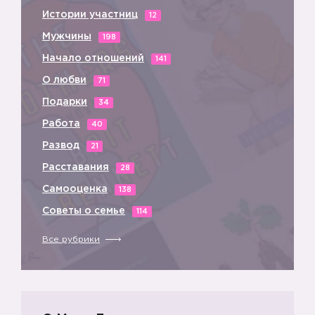
Истории участниц
12
Мужчины
198
Начало отношений
141
3️⃣
О любви
71
Подарки
34
Работа
40
Развод
21
Расставания
28
Самооценка
138
Советы о семье
114
Все рубрики