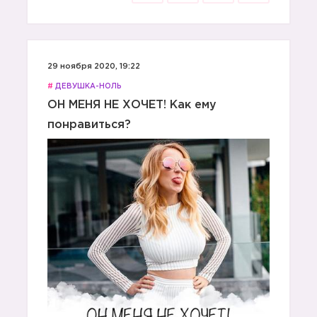
29 ноября 2020, 19:22
#
ДЕВУШКА-НОЛЬ
ОН МЕНЯ НЕ ХОЧЕТ! Как ему
понравиться?