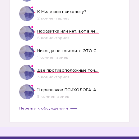
К Миле или психологу?
2 комментариев
Паразитка или нет, вот в чем вопрос?
6 комментариев
Никогда не говорите ЭТО СВОЕМУ РЕБЕНКУ
1 комментариев
Две противоположные точки зрения насчет финансового положения жены в семье
3 комментариев
11 признаков ПСИХОЛОГА-АБЬЮЗЕРА
5 комментариев
Перейти к обсуждениям