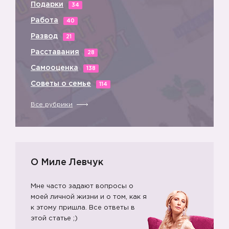
Подарки
34
Работа
40
Развод
21
Расставания
28
Самооценка
138
Советы о семье
114
Все рубрики
О Миле Левчук
Мне часто задают вопросы о
моей личной жизни и о том, как я
к этому пришла. Все ответы в
этой статье ;)