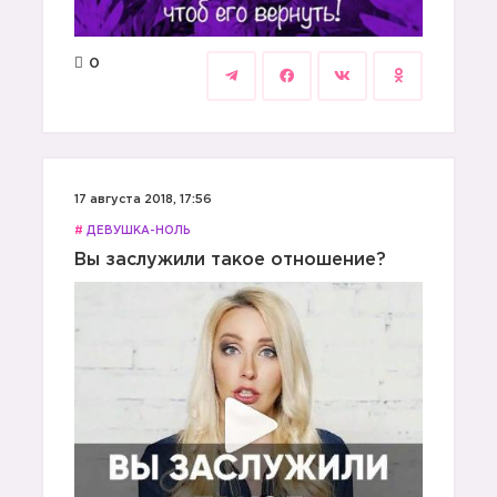
0
17 августа 2018, 17:56
#
ДЕВУШКА-НОЛЬ
Вы заслужили такое отношение?