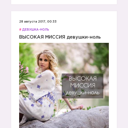
28 августа 2017, 00:33
#
ДЕВУШКА-НОЛЬ
ВЫСОКАЯ МИССИЯ девушки-ноль