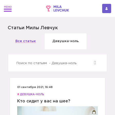
Статьи Милы Левчук
Все статьи
Девушка-ноль
01 сентября 2021, 16:48
#
ДЕВУШКА-НОЛЬ
Кто сидит у вас на шее?