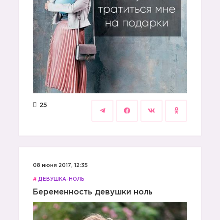
25
08 июня 2017, 12:35
#
ДЕВУШКА-НОЛЬ
Беременность девушки ноль