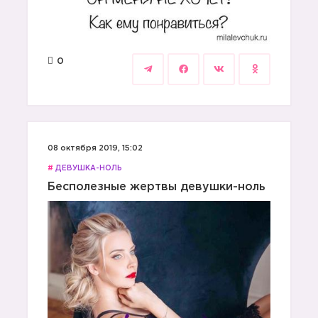
0
08 октября 2019, 15:02
#
ДЕВУШКА-НОЛЬ
Бесполезные жертвы девушки-ноль