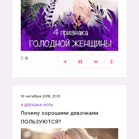
0
10 октября 2018, 21:01
#
ДЕВУШКА-НОЛЬ
Почему хорошими девочками
ПОЛЬЗУЮТСЯ?