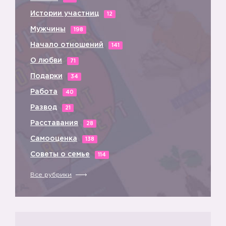
Истории участниц
12
Мужчины
198
5️⃣
Начало отношений
141
О любви
71
Подарки
34
Работа
40
Развод
21
Расставания
28
Самооценка
138
Советы о семье
114
Все рубрики