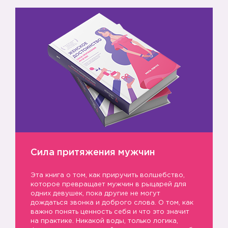
🙅🏼
Сила притяжения мужчин
🙅🏼
Эта книга о том, как приручить волшебство,
которое превращает мужчин в рыцарей для
одних девушек, пока другие не могут
дождаться звонка и доброго слова. О том, как
важно понять ценность себя и что это значит
на практике. Никакой воды, только логика,