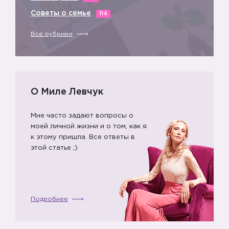
🙅🏼
Советы о семье
114
Все рубрики
О Миле Левчук
🙅🏼
Мне часто задают вопросы о
моей личной жизни и о том, как я
к этому пришла. Все ответы в
этой статье ;)
Подробнее
🙅🏼