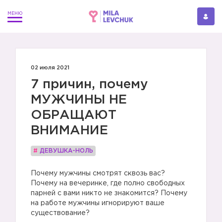
02 июля 2021
7 причин, почему
МУЖЧИНЫ НЕ
ОБРАЩАЮТ
ВНИМАНИЕ
#
ДЕВУШКА-НОЛЬ
Почему мужчины смотрят сквозь вас?
Почему на вечеринке, где полно свободных
парней с вами никто не знакомится? Почему
на работе мужчины игнорируют ваше
существование?