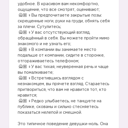
удобное. В красивом вам некомфортно,
ощущение, что все смотрят, оценивают;
‍♀️Вы предпочитаете закрытые позы:
скрещенные ноги, руки на груди, обнять себя
за плечи. Сутулитесь;
‍♀️У вас отсутствующий взгляд,
обращённый в себя. Вы можете пройти мимо
знакомого и не узнать его;
‍♀️В компании вы занимаете место
подальше от компании, сидите в сторонке,
отгораживаетесь телефоном;
‍♀️У вас тихая, неуверенная речь и чаще
вы помалкиваете;
‍♀️Встретившись взглядом с
незнакомцем, вы прячете взгляд. Стараетесь
притвориться, что вам не нравится тот, кто
нравится;
‍♀️Редко улыбаетесь, не танцуете на
публике, скованы и сильно стесняетесь
показаться нелепой и смешной.
⠀
Это типичное поведение девушки-ноль. Она