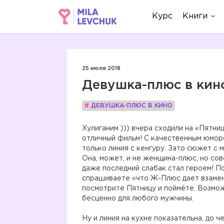
Курс
Книги
25 июля 2018
Девушка-плюс в кино
#
ДЕВУШКА-ПЛЮС В КИНО
Хулиганим ))) вчера сходили на «Пятни
отличный фильм! С качественным юморо
только линия с кенгуру. Зато сюжет с
Она, может, и не женщина-плюс, но со
даже последний слабак стал героем! П
спрашиваете «что Ж-Плюс дает взамен 
посмотрите Пятницу и поймёте. Возможн
бесценно для любого мужчины.
Ну и линия на кухне показательна, 