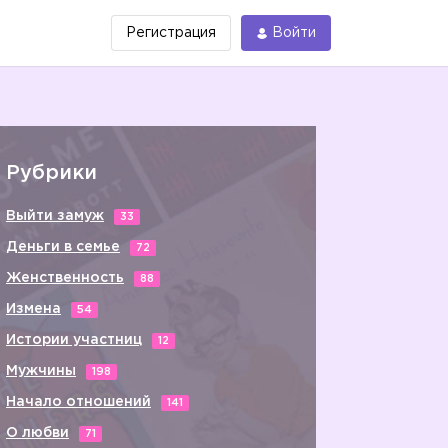
Регистрация
Войти
Рубрики
Выйти замуж
33
Деньги в семье
72
Женственность
88
Измена
54
Истории участниц
12
Мужчины
198
Начало отношений
141
О любви
71