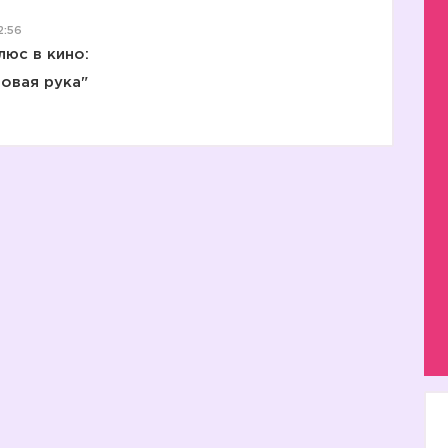
2:56
юс в кино:
овая рука"