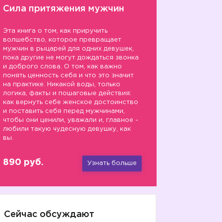
Сила притяжения мужчин
Эта книга о том, как приручить
волшебство, которое превращает
мужчин в рыцарей для одних девушек,
пока другие не могут дождаться звонка
и доброго слова. О том, как важно
понять ценность себя и что это значит
на практике. Никакой воды, только
логика, факты и пошаговые действия:
как вернуть себе женское достоинство
и поставить себя перед мужчинами,
чтобы они ценили, уважали и, главное -
любили такую чудесную девушку, как
вы.
890 руб.
Узнать больше
Сейчас обсуждают