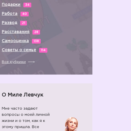
Подарки
34
Работа
40
Развод
21
Расставания
28
Самооценка
138
Советы о семье
114
Все рубрики
О Миле Левчук
Мне часто задают
вопросы о моей личной
жизни и о том, как я к
этому пришла. Все