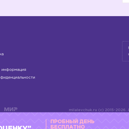
ка
 информация
нфиденциальности
milalevchuk.ru (c) 2015-2026.
материалов или подборки ма
ПРОБНЫЙ ДЕНЬ
оформления допускается ли
4784701701072
БЕСПЛАТНО
ОЦЕНКУ"