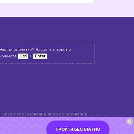
Нашли опечатку? Выделите текст и
нажмите
Ctrl
+
Enter
Любое использование либо копирование
териалов сайта, элементов дизайна и
шь с разрешения правообладателя и
ПРОЙТИ БЕСПЛАТНО