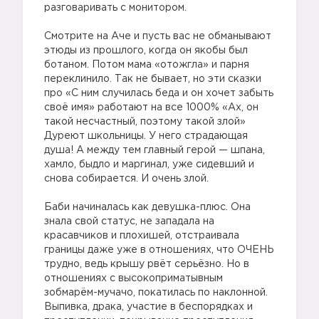
разговаривать с монитором.
Смотрите на Аче и пусть вас не обманывают
этюды из прошлого, когда он якобы был
ботаном. Потом мама «отожгла» и парня
переклинило. Так не бывает, но эти сказки
про «С ним случилась беда и он хочет забыть
своё имя» работают на все 1000% «Ах, он
такой несчастный, поэтому такой злой»
Дуреют школьницы. У него страдающая
душа! А между тем главный герой — шпана,
хамло, быдло и маргинал, уже сидевший и
снова собирается. И очень злой.
Баби начиналась как девушка-плюс. Она
знала свой статус, не западала на
красавчиков и плохишей, отстраивала
границы даже уже в отношениях, что ОЧЕНЬ
трудно, ведь крышу рвёт серьёзно. Но в
отношениях с высокоприматывным
зобмарём-мучачо, покатилась по наклонной.
Выпивка, драка, участие в беспорядках и