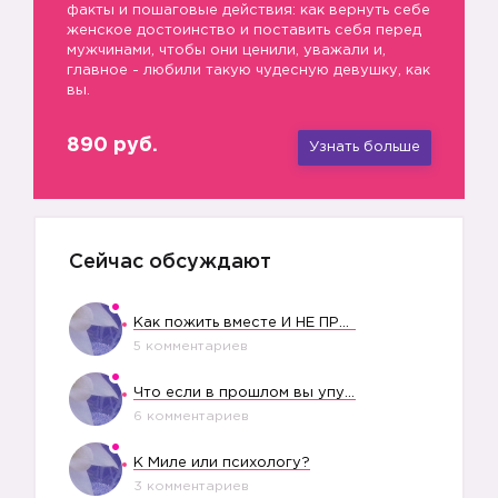
факты и пошаговые действия: как вернуть себе
женское достоинство и поставить себя перед
мужчинами, чтобы они ценили, уважали и,
главное - любили такую чудесную девушку, как
вы.
890 руб.
Узнать больше
Сейчас обсуждают
Как пожить вместе И НЕ ПРОЛЕТЕТЬ СО СВАДЬБОЙ
5 комментариев
Что если в прошлом вы упустили свое счастье?
6 комментариев
К Миле или психологу?
3 комментариев