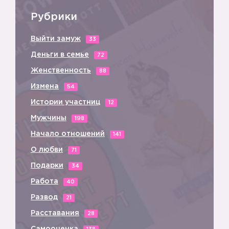
Рубрики
Выйти замуж
33
Деньги в семье
72
Женственность
88
Измена
54
Истории участниц
12
Мужчины
198
Начало отношений
141
О любви
71
Подарки
34
Работа
40
Развод
21
Расставания
28