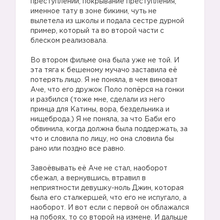
преступлении, покрывание преступления,
именное тату в зоне бикини, чуть не
вылетела из школы и подала сестре дурной
пример, который та во второй части с
блеском реализовала.
Во втором фильме она была уже не той. И
эта тяга к бешеному мучачо заставила её
потерять лицо. Я не поняла, в чем виноват
Аче, что его дружок Поло попёрся на гонки
и разбился (тоже мне, сделали из него
принца для Катины, вора, бездельника и
нищеброда.) Я не поняла, за что Баби его
обвинила, когда должна была поддержать, за
что и словила по лицу, но она словила бы
рано или поздно все равно.
Завоёвывать её Аче не стал, наоборот
сбежал, а вернувшись, втравил в
неприятности девушку-ноль Джин, которая
была его сталкершей, что его не испугало, а
наоборот. И вот если с первой он облажался
на побоях, то со второй на измене. И дальше