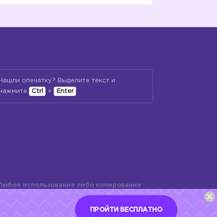
Нашли опечатку? Выделите текст и
нажмите
Ctrl
+
Enter
Любое использование либо копирование
териалов сайта, элементов дизайна и
шь с разрешения правообладателя и
ПРОЙТИ БЕСПЛАТНО