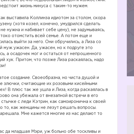
 Бингли с вечно недовольным лицом и колкостями.
редстоит жизнь минуса с таким-то мужем.
как выставила Коллинза идиотом за столом, скора
узену (хотя козел, конечно, умудрился сделать
не нужна и набивает себе цену), не задумываясь,
токо отомстить всей семье. А потом еще и
силась выйти за него. Они обручились, а Лиза со
 муж ужасен. Да, ужасен, но к подруге это
сь, а осадочек мог и остаться от непрошенного
й хук. Притом, что позже Лиза раскаялась, надо
зи!
атое создание. Своеобразна, но чиста душой и
бе злючки, считающие их розовыми кисейными
ех! В плюс так же ушла и Лиза, когда раскаялась в
рово она убежала от внезапной встречи в его
в стычке с леди Кэтрин, как самоиронична к своей
но то, как женщины не лезут решать вопросы.
арешала. Мне кажется многие из нас делают то
с да младшая Мэри, уж больно обе тоскливы и