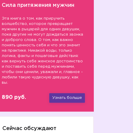
Сила притяжения мужчин
Эта книга о том, как приручить
волшебство, которое превращает
мужчин в рыцарей для одних девушек,
пока другие не могут дождаться звонка
и доброго слова. О том, как важно
понять ценность себя и что это значит
на практике. Никакой воды, только
логика, факты и пошаговые действия:
как вернуть себе женское достоинство
и поставить себя перед мужчинами,
чтобы они ценили, уважали и, главное -
любили такую чудесную девушку, как
вы.
890 руб.
Узнать больше
Сейчас обсуждают