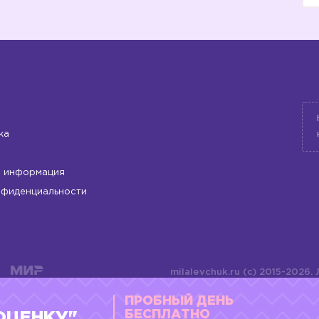
ка
 информация
нфиденциальности
milalevchuk.ru (c) 2015-2026.
материалов или подборки ма
ПРОБНЫЙ ДЕНЬ
оформления допускается ли
4784701701072
БЕСПЛАТНО
ОЦЕНКУ"