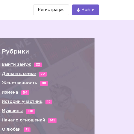
Регистрация
Войти
Рубрики
Выйти замуж
33
Деньги в семье
72
Женственность
88
Измена
54
Истории участниц
12
Мужчины
198
Начало отношений
141
О любви
71