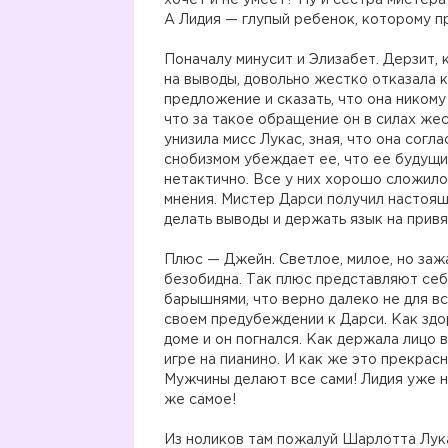
хочет и не умеет? Ну и сестра мистера
А Лидия — глупый ребенок, которому п
Поначалу минусит и Элизабет. Дерзит, 
на выводы, довольно жестко отказала к
предложение и сказать, что она никому 
что за такое обращение он в силах жес
унизила мисс Лукас, зная, что она согла
снобизмом убеждает ее, что ее будущий
нетактично. Все у них хорошо сложило
мнения. Мистер Дарси получил настоящи
делать выводы и держать язык на привя
Плюс — Джейн. Светлое, милое, но заж
безобидна. Так плюс представляют се
барышнями, что верно далеко не для вс
своем предубеждении к Дарси. Как здо
доме и он погнался. Как держала лицо 
игре на пианино. И как же это прекрас
Мужчины делают все сами! Лидия уже н
же самое!
Из ноликов там пожалуй Шарлотта Лука