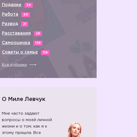
Подарки
34
Работа
40
Развод
21
Расставания
28
Самооценка
138
Советы о семье
114
Все рубрики
О Миле Левчук
Мне часто задают
вопросы о моей личной
жизни и о том, как я к
этому пришла. Все