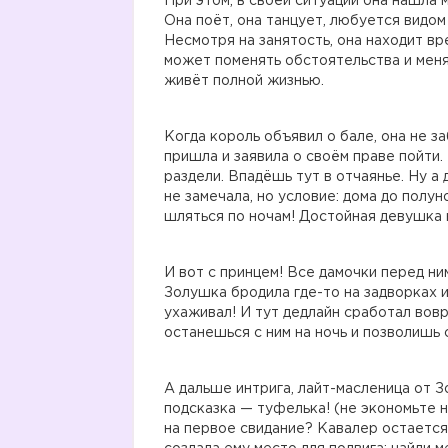
При этом, в своей ситуации она нашла 
Она поёт, она танцует, любуется видом
Несмотря на занятость, она находит вр
может поменять обстоятельства и меня
живёт полной жизнью.
Когда король объявил о бале, она не заб
пришла и заявила о своём праве пойти.
раздели. Впадёшь тут в отчаянье. Ну а
не замечала, но условие: дома до полу
шляться по ночам! Достойная девушка 
И вот с принцем! Все дамочки перед ним
Золушка бродила где-то на задворках и
ухаживал! И тут дедлайн сработал вовр
останешься с ним на ночь и позволишь 
А дальше интрига, лайт-масленица от 
подсказка — туфелька! (не экономьте н
на первое свидание? Кавалер остается