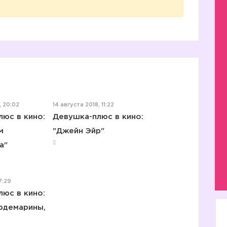
, 20:02
14 августа 2018, 11:22
юс в кино:
Девушка-плюс в кино:
м
"Джейн Эйр"
а"
7:29
юс в кино:
рдемарины,