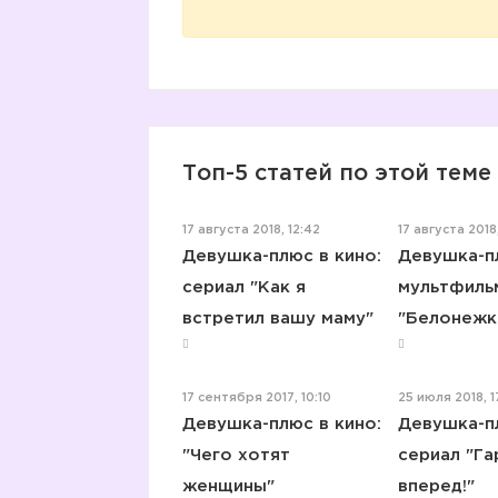
Топ-5 статей по этой теме
17 августа 2018, 12:42
17 августа 2018
Девушка-плюс в кино:
Девушка-пл
сериал "Как я
мультфиль
встретил вашу маму"
"Белонежк
17 сентября 2017, 10:10
25 июля 2018, 1
Девушка-плюс в кино:
Девушка-пл
"Чего хотят
сериал "Га
женщины"
вперед!"