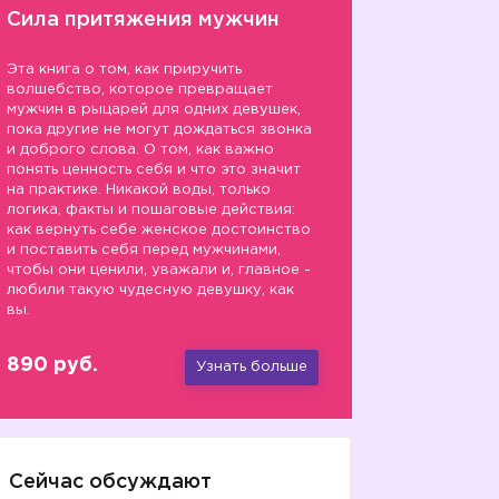
Сила притяжения мужчин
Эта книга о том, как приручить
волшебство, которое превращает
мужчин в рыцарей для одних девушек,
пока другие не могут дождаться звонка
и доброго слова. О том, как важно
понять ценность себя и что это значит
на практике. Никакой воды, только
логика, факты и пошаговые действия:
как вернуть себе женское достоинство
и поставить себя перед мужчинами,
чтобы они ценили, уважали и, главное -
любили такую чудесную девушку, как
вы.
890 руб.
Узнать больше
Сейчас обсуждают