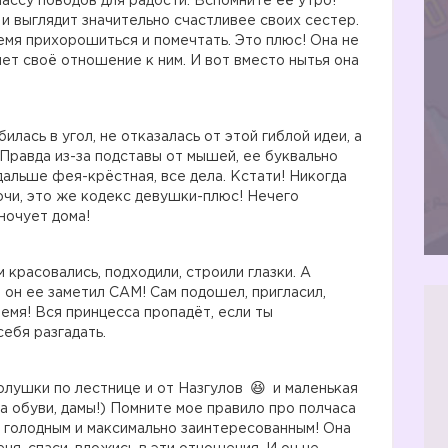
массу поводов для радости. Вспомните её утро!
 и выглядит значительно счастливее своих сестер.
емя прихорошиться и помечтать. Это плюс! Она не
ет своё отношение к ним. И вот вместо нытья она
илась в угол, не отказалась от этой гиблой идеи, а
 Правда из-за подставы от мышей, ее буквально
 дальше фея-крёстная, все дела. Кстати! Никогда
ночи, это же кодекс девушки-плюс! Нечего
ночует дома!
 красовались, подходили, строили глазки. А
 он ее заметил САМ! Сам подошел, пригласил,
емя! Вся принцесса пропадёт, если ты
себя разгадать.
Золушки по лестнице и от Назгулов
и маленькая
а обуви, дамы!) Помните мое правило про полчаса
 голодным и максимально заинтересованным! Она