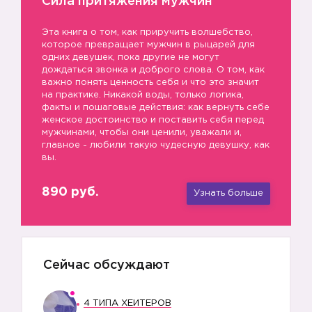
Сила притяжения мужчин
Эта книга о том, как приручить волшебство,
которое превращает мужчин в рыцарей для
одних девушек, пока другие не могут
дождаться звонка и доброго слова. О том, как
важно понять ценность себя и что это значит
на практике. Никакой воды, только логика,
факты и пошаговые действия: как вернуть себе
женское достоинство и поставить себя перед
мужчинами, чтобы они ценили, уважали и,
главное - любили такую чудесную девушку, как
вы.
890 руб.
Узнать больше
Сейчас обсуждают
4 ТИПА ХЕЙТЕРОВ