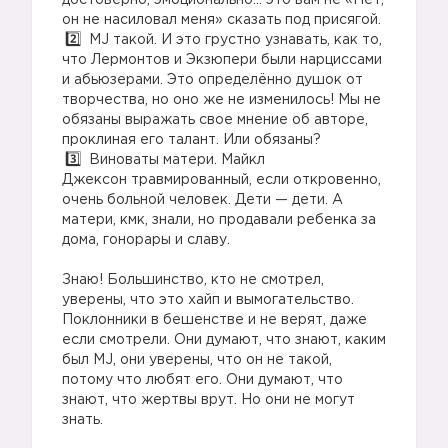
достоверно, эмоционально… это вам не «Нет,
он не насиловал меня» сказать под присягой.
MJ такой. И это грустно узнавать, как то,
что Лермонтов и Экзюпери были нарциссами
и абьюзерами. Это определённо душок от
творчества, но оно же не изменилось! Мы не
обязаны выражать свое мнение об авторе,
проклиная его талант. Или обязаны?
Виноваты матери. Майкл
Джексон травмированный, если откровенно,
очень больной человек. Дети — дети. А
матери, кмк, знали, но продавали ребенка за
дома, гонорары и славу.
Знаю! Большинство, кто не смотрел,
уверены, что это хайп и вымогательство.
Поклонники в бешенстве и не верят, даже
если смотрели. Они думают, что знают, каким
был MJ, они уверены, что он не такой,
потому что любят его. Они думают, что
знают, что жертвы врут. Но они не могут
знать.