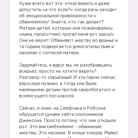
Хуже всего вот это: отказ верить и даже
допустить «а что если?», когда речь заходит
об эмоциональной привязанности к
обвиняемому! Знаете, кто так делает?
Матери детей, которым они пожаловались:
«мама, папа(отчим) трогал меня вот здесь!»
Они не верят! Обвиняют жертву во вранье и
та годами подвергается домогательствам и
насилию с согласия матери.
Задумайтесь, а вдруг вы, не разобравшись
всерьез, просто не хотите верить?
Разговор-то серьёзный! И эти парни сейчас
взрослые мужики, а тогда они были
маленькими детьми против сверхбогатого и
всемогущего поп короля.
Сейчас, я знаю, на Сейфчака и Робсона
обрушится цунами хейта поклонников
1️⃣
Джексона. Просто потому, что они открыли
рот. Это виктимблейминг - обвинение
жертвы. Это насилие. В конце концов, Майкл