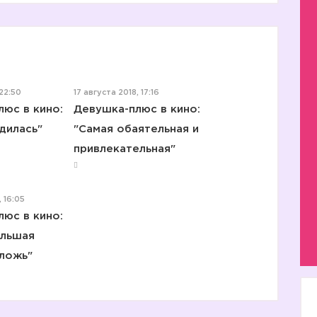
22:50
17 августа 2018, 17:16
юс в кино:
Девушка-плюс в кино:
дилась"
"Самая обаятельная и
привлекательная"
, 16:05
юс в кино:
ольшая
 ложь"