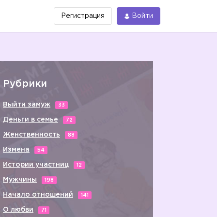
Регистрация
Войти
Рубрики
Выйти замуж
33
Деньги в семье
72
Женственность
88
Измена
54
Истории участниц
12
Мужчины
198
Начало отношений
141
О любви
71