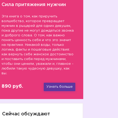
Сила притяжения мужчин
Эта книга о том, как приручить
волшебство, которое превращает
мужчин в рыцарей для одних девушек,
пока другие не могут дождаться звонка
и доброго слова. О том, как важно
понять ценность себя и что это значит
на практике. Никакой воды, только
логика, факты и пошаговые действия:
как вернуть себе женское достоинство
и поставить себя перед мужчинами,
чтобы они ценили, уважали и, главное -
любили такую чудесную девушку, как
вы.
890 руб.
Узнать больше
Сейчас обсуждают