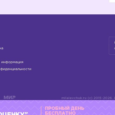
ка
 информация
нфиденциальности
milalevchuk.ru (c) 2015-2026.
материалов или подборки ма
ПРОБНЫЙ ДЕНЬ
оформления допускается ли
4784701701072
БЕСПЛАТНО
ОЦЕНКУ"