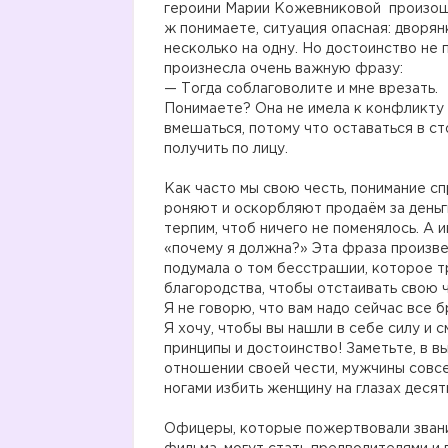
героини Марии Кожевниковой произошё
ж понимаете, ситуация опасная: дворян
несколько на одну. Но достоинство не 
произнесла очень важную фразу:
— Тогда соблаговолите и мне врезать.
Понимаете? Она не имела к конфликту 
вмешаться, потому что оставаться в ст
получить по лицу.
Как часто мы свою честь, понимание с
роняют и оскорбляют продаём за деньги
терпим, чтоб ничего не поменялось. А 
«почему я должна?» Эта фраза произве
подумала о том бесстрашии, которое 
благородства, чтобы отстаивать свою 
Я не говорю, что вам надо сейчас все 
Я хочу, чтобы вы нашли в себе силу и 
принципы и достоинство! Заметьте, в 
отношении своей чести, мужчины совсем
ногами избить женщину на глазах десят
Офицеры, которые пожертвовали звани