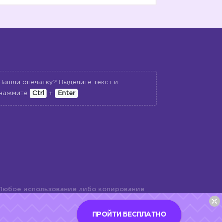
Нашли опечатку? Выделите текст и
нажмите
Ctrl
+
Enter
Любое использование либо копирование
териалов сайта, элементов дизайна и
шь с разрешения правообладателя и
ПРОЙТИ БЕСПЛАТНО