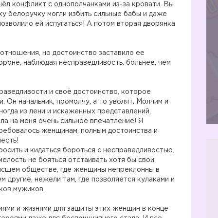
л конфликт с однополчанками из-за кровати. Вы
ку белоручку могли избить сильные бабы и даже
позволило ей испугаться! А потом вторая дворянка
отношения, но достоинство заставило ее
ороне, наблюдая несправедливость, больнее, чем
праведливости и своё достоинство, которое
. Он начальник, промолчу, а то уволят. Молчим и
иногда из лени и искаженных представлений,
ла на меня очень сильное впечатление! Я
требовалось женщинам, полным достоинства и
честь!
бросить и кидаться бороться с несправедливостью.
смелость не бояться отстаивать хотя бы свои
высшем обществе, где женщины непреклонны в
 другие, нежели там, где позволяется кулаками и
ков мужиков.
ями и жизнями для защиты этих женщин в конце