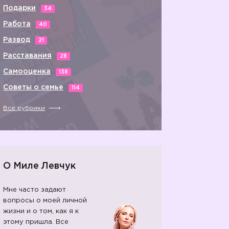
Подарки
34
Работа
40
Развод
21
Расставания
28
Самооценка
138
Советы о семье
114
Все рубрики
О Миле Левчук
Мне часто задают
вопросы о моей личной
жизни и о том, как я к
этому пришла. Все