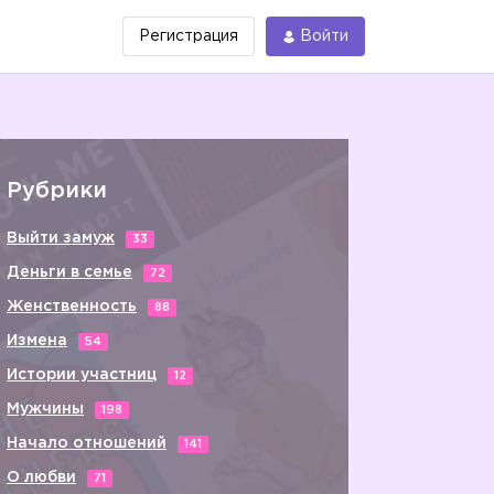
Регистрация
Войти
Рубрики
Выйти замуж
33
Деньги в семье
72
Женственность
88
Измена
54
Истории участниц
12
Мужчины
198
Начало отношений
141
О любви
71