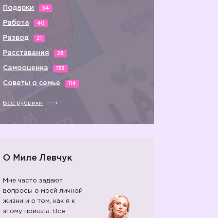
Подарки
34
Работа
40
Развод
21
Расставания
28
Самооценка
138
Советы о семье
114
Все рубрики
О Миле Левчук
Мне часто задают
вопросы о моей личной
жизни и о том, как я к
этому пришла. Все