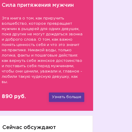
Сила притяжения мужчин
Эта книга о том, как приручить
волшебство, которое превращает
мужчин в рыцарей для одних девушек,
пока другие не могут дождаться звонка
и доброго слова. О том, как важно
понять ценность себя и что это значит
на практике. Никакой воды, только
логика, факты и пошаговые действия:
как вернуть себе женское достоинство
и поставить себя перед мужчинами,
чтобы они ценили, уважали и, главное -
любили такую чудесную девушку, как
вы.
890 руб.
Узнать больше
Сейчас обсуждают