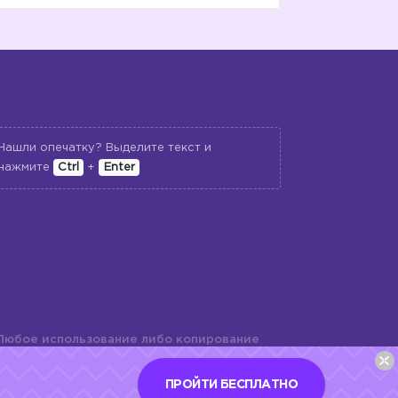
Нашли опечатку? Выделите текст и
нажмите
Ctrl
+
Enter
Любое использование либо копирование
териалов сайта, элементов дизайна и
шь с разрешения правообладателя и
ПРОЙТИ БЕСПЛАТНО