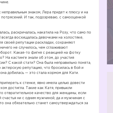
чине.
 неправильным знаком, Лера придет к плюсу и на
ё потрясений. И так, подозреваю, с самооценкой
лась, раскричалась, накатила на Розу, что само по
Я всегда восхищалась девочками на холостяке,
я своей репутации раскладах, сохраняют
 ничего не случилось, чем сглаживают
оборот. Какая-то фигня с реакцией на фотку
то? На кастинге знали об этом, до участия
сии? С какой стати? Она была неправильно понята,
ою актерскую репутацию, что бросилась в бой и
 она добилась — это стала кормом для Кати.
припереть к стенке, явно имела целью довести
ехом достигла. Такие как Катя, привыкли
это отвратительное качество для женщины, если
й счастья ни с одним мужчиной, да и мужчинам с
что она обязательно станет самоутверждаться за