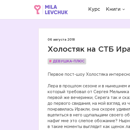
Курс
Книги
06 августа 2018
Холостяк на СТБ Ир
#
ДЕВУШКА-ПЛЮС
Первое пост-шоу Холостяка интересно
Лера в прошлом сезоне и в нынешнем и
который требовал от Сергея Мельника 
первой же вечеринки, Серега так и ска
до первого свидания, на мой взгляд, из
понравилась Иракли, она скорее удивил
вцепиться в него щупальцами своего об
нафиг мне это слепое обожание? Нырну
в такие моменты выглядит как щенок л