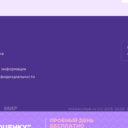
ка
 информация
нфиденциальности
milalevchuk.ru (c) 2015-2026.
материалов или подборки ма
ПРОБНЫЙ ДЕНЬ
оформления допускается ли
4784701701072
БЕСПЛАТНО
ОЦЕНКУ"