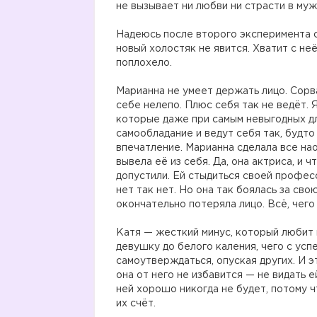
не вызывает ни любви ни страсти в муж
Надеюсь после второго эксперимента с
новый холостяк не явится. Хватит с не
поплохело.
Марианна не умеет держать лицо. Сорва
себе нелепо. Плюс себя так не ведёт. 
которые даже при самым невыгодных дл
самообладание и ведут себя так, будто
впечатление. Марианна сделала все на
вывела её из себя. Да, она актриса, и ч
допустили. Ей стыдиться своей профес
нет так нет. Но она так боялась за св
окончательно потеряла лицо. Всё, чего
Катя — жесткий минус, который любит 
девушку до белого каления, чего с усп
самоутверждаться, опуская других. И 
она от него не избавится — не видать е
ней хорошо никогда не будет, потому 
их счёт.