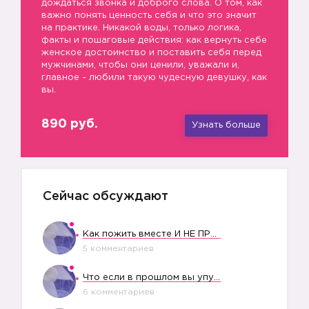
дождаться звонка и доброго слова. О том, как
важно понять ценность себя и что это значит
на практике. Никакой воды, только логика,
факты и пошаговые действия: как вернуть себе
женское достоинство и поставить себя перед
мужчинами, чтобы они ценили, уважали и,
главное - любили такую чудесную девушку, как
вы.
890 руб.
Узнать больше
Сейчас обсуждают
Как пожить вместе И НЕ ПРОЛЕТЕТЬ СО СВАДЬБОЙ
5 комментариев
Что если в прошлом вы упустили свое счастье?
6 комментариев