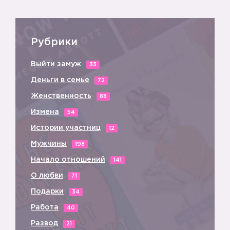
Рубрики
Выйти замуж
33
Деньги в семье
72
Женственность
88
Измена
54
Истории участниц
12
Мужчины
198
Начало отношений
141
О любви
71
Подарки
34
Работа
40
Развод
21