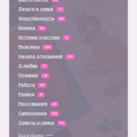
33
Деньги в семье
72
Женственность
88
Измена
54
Истории участниц
12
Мужчины
198
Начало отношений
141
О любви
71
Подарки
34
Работа
40
Развод
21
Расставания
28
Самооценка
138
Советы о семье
114
Все рубрики