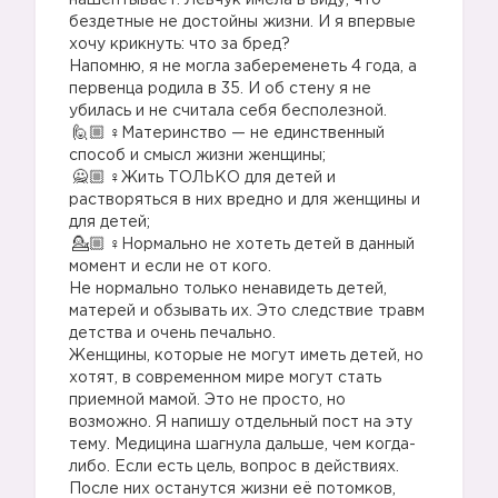
нашептывает: Левчук имела в виду, что
бездетные не достойны жизни. И я впервые
хочу крикнуть: что за бред?
Напомню, я не могла забеременеть 4 года, а
первенца родила в 35. И об стену я не
убилась и не считала себя бесполезной.
‍♀️Материнство — не единственный
способ и смысл жизни женщины;
‍♀️Жить ТОЛЬКО для детей и
растворяться в них вредно и для женщины и
для детей;
‍♀️Нормально не хотеть детей в данный
момент и если не от кого.
Не нормально только ненавидеть детей,
матерей и обзывать их. Это следствие травм
детства и очень печально.
Женщины, которые не могут иметь детей, но
хотят, в современном мире могут стать
приемной мамой. Это не просто, но
возможно. Я напишу отдельный пост на эту
тему. Медицина шагнула дальше, чем когда-
либо. Если есть цель, вопрос в действиях.
После них останутся жизни её потомков,