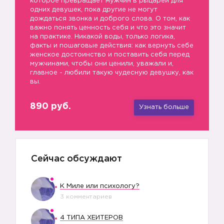
которое превращает мужчин в рыцарей для
одних девушек, пока другие не могут
дождаться звонка и доброго слова. О том, как
важно понять ценность себя и что это значит
на практике. Никакой воды, только логика,
факты и пошаговые действия: как вернуть себе
женское достоинство и поставить себя перед
мужчинами, чтобы они ценили, уважали и,
главное - любили такую чудесную девушку, как
вы.
890 руб.
Узнать больше
Сейчас обсуждают
К Миле или психологу?
3 комментариев
4 ТИПА ХЕЙТЕРОВ