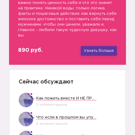
важно понять ценность себя и что это значит
на практике. Никакой воды, только логика,
факты и пошаговые действия: как вернуть себе
женское достоинство и поставить себя перед
мужчинами, чтобы они ценили, уважали и,
главное - любили такую чудесную девушку, как
вы.
890 руб.
Узнать больше
Сейчас обсуждают
Как пожить вместе И НЕ ПРОЛЕТЕТЬ СО СВАДЬБОЙ
5 комментариев
Что если в прошлом вы упустили свое счастье?
6 комментариев