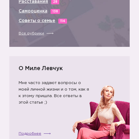
Расставания
28
1️⃣
3️⃣
Самооценка
138
Советы о семье
114
Все рубрики
1️⃣
4️⃣
О Миле Левчук
Мне часто задают вопросы о
моей личной жизни и о том, как я
к этому пришла. Все ответы в
этой статье ;)
Подробнее