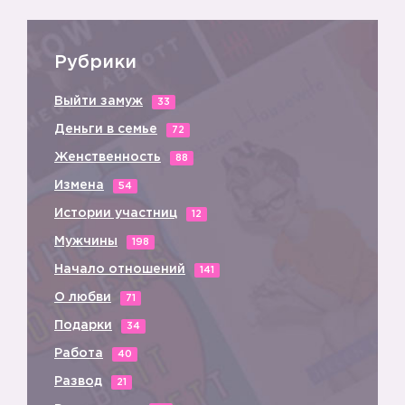
Рубрики
🔟
Выйти замуж
33
Деньги в семье
72
Женственность
88
Измена
54
Истории участниц
12
Мужчины
198
1️⃣
1️⃣
Начало отношений
141
О любви
71
Подарки
34
Работа
40
1️⃣
2️⃣
Развод
21