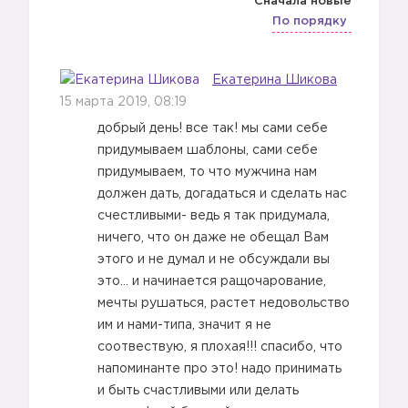
Сначала новые
По порядку
Екатерина Шикова
15 марта 2019, 08:19
добрый день! все так! мы сами себе
1️⃣
придумываем шаблоны, сами себе
придумываем, то что мужчина нам
должен дать, догадаться и сделать нас
2️⃣
счестливыми- ведь я так придумала,
ничего, что он даже не обещал Вам
этого и не думал и не обсуждали вы
это… и начинается ращочарование,
мечты рушаться, растет недовольство
3️⃣
им и нами-типа, значит я не
соотвествую, я плохая!!! спасибо, что
напоминанте про это! надо принимать
4️⃣
и быть счастливыми или делать