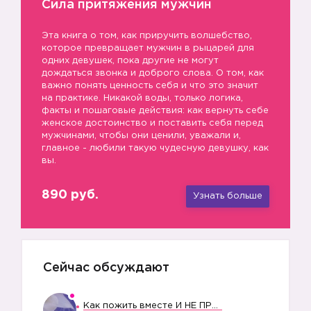
Сила притяжения мужчин
Эта книга о том, как приручить волшебство,
которое превращает мужчин в рыцарей для
одних девушек, пока другие не могут
дождаться звонка и доброго слова. О том, как
важно понять ценность себя и что это значит
на практике. Никакой воды, только логика,
факты и пошаговые действия: как вернуть себе
женское достоинство и поставить себя перед
мужчинами, чтобы они ценили, уважали и,
главное - любили такую чудесную девушку, как
вы.
890 руб.
Узнать больше
Сейчас обсуждают
Как пожить вместе И НЕ ПРОЛЕТЕТЬ СО СВАДЬБОЙ