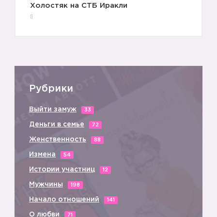
Холостяк на СТБ Иракли
Рубрики
Выйти замуж
33
Деньги в семье
72
Женственность
88
Измена
54
Истории участниц
12
Мужчины
198
Начало отношений
141
О любви
71