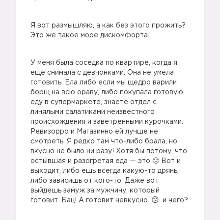
Я вот размышляю, а как без этого прожить?
Это же такое море дискомфорта!
У меня была соседка по квартире, когда я
еще снимала с девчонками. Она не умела
готовить. Ела либо если мы щедро варили
борщ на всю ораву, либо покупала готовую
еду в супермаркете, знаете отдел с
линялыми салатиками неизвестного
происхождения и заветренными курочками.
Ревизорро и Магазинно ей лучше не
смотреть. Я редко там что-либо брала, но
вкусно не было ни разу! Хотя бы потому, что
остывшая и разогретая еда — это 🤢 Вот и
выходит, либо ешь всегда какую-то дрянь,
либо зависишь от кого-то. Даже вот
выйдешь замуж за мужчину, который
готовит. Бац! А готовит невкусно
и чего?