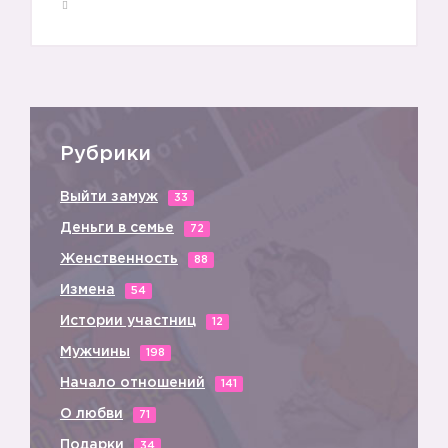
🤗
Рубрики
🤗
Выйти замуж
33
Деньги в семье
72
Женственность
88
Измена
54
Истории участниц
12
Мужчины
198
Начало отношений
141
🤗
О любви
71
Подарки
34