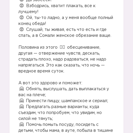
Да забееей!
Взбодрись, хватит плакать, все к
лучшему!
Ой, ты-то ладно, а у меня вообще полный
конец обеда!
Слушай, ты живая, есть что есть и где
спать, а в Сомали женское обрезание ваще.
Половина из этого
обесценивание,
другая — отвержение чувств, дескать,
страдать плохо, надо радоваться, не надо
напрягаться. Это как сказать, что ночь —
вредное время суток.
А вот это здорово и поможет:
Обнять, выслушать, дать выплакаться у
вас на плече;
Принести пиццу, шампанское и сериал;
Предлагать разные варианты, куда
съездим, что попробуем, что увидим, но
силой не тянуть;
Помочь помыть посуду, посидеть с
детьми, чтобы мама, в ауте, побыла в тишине