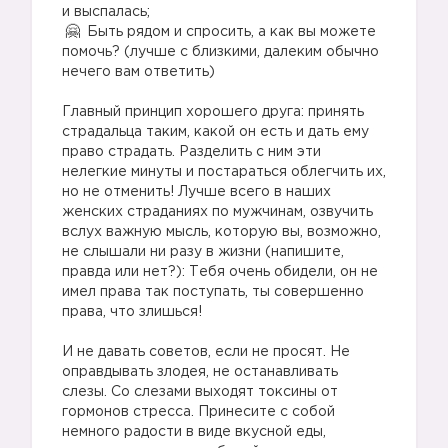
и выспалась;
Быть рядом и спросить, а как вы можете
помочь? (лучше с близкими, далеким обычно
нечего вам ответить)
Главный принцип хорошего друга: принять
страдальца таким, какой он есть и дать ему
право страдать. Разделить с ним эти
нелегкие минуты и постараться облегчить их,
но не отменить! Лучше всего в наших
женских страданиях по мужчинам, озвучить
вслух важную мысль, которую вы, возможно,
не слышали ни разу в жизни (напишите,
правда или нет?): Тебя очень обидели, он не
имел права так поступать, ты совершенно
права, что злишься!
И не давать советов, если не просят. Не
оправдывать злодея, не останавливать
слезы. Со слезами выходят токсины от
гормонов стресса. Принесите с собой
немного радости в виде вкусной еды,