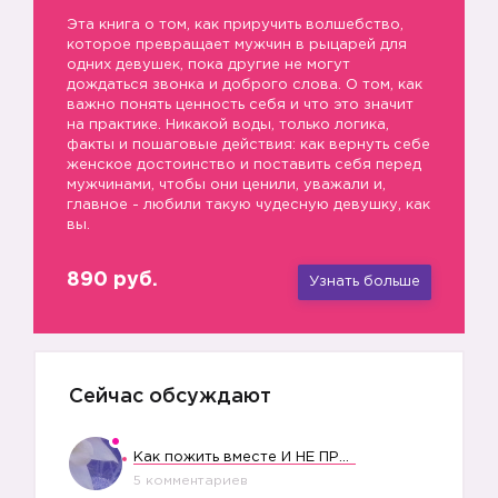
Эта книга о том, как приручить волшебство,
которое превращает мужчин в рыцарей для
одних девушек, пока другие не могут
дождаться звонка и доброго слова. О том, как
важно понять ценность себя и что это значит
на практике. Никакой воды, только логика,
факты и пошаговые действия: как вернуть себе
женское достоинство и поставить себя перед
мужчинами, чтобы они ценили, уважали и,
главное - любили такую чудесную девушку, как
вы.
890 руб.
Узнать больше
Сейчас обсуждают
Как пожить вместе И НЕ ПРОЛЕТЕТЬ СО СВАДЬБОЙ
5 комментариев