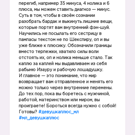
перегиб, например 35 минуса, 4 нолика и 6
плюса, мы можем ставить диагноз — минус.
Суть в том, чтобы в своём сознании
разобрать бардак и выкинуть лишние вещи,
которые портят вам внутренний фэн-шуй.
Научились не посылать его сестрицу в
пампасы текстом не по Шекспиру, оп и вы
уже ближе к плюсику. Обозначили границы
вместо терпежки, хватило силы воли
отстоять их, оп и нолика меньше стало. Так
каплю за каплей мы выдавливаем из себя
рабыню Изауру и рабочую лошадушку.
И главное — это понимание, что мир
возвращает вам отправленное и менять его
можно только через внутренние перемены.
До тех пор, пока вы боретесь с мужчиной,
работой, материнством или миром, вы
проиграете! Бороться всегда нужно с собой!
Готовы?
#девушкаплюс_мл
#мл_девушкаплюс