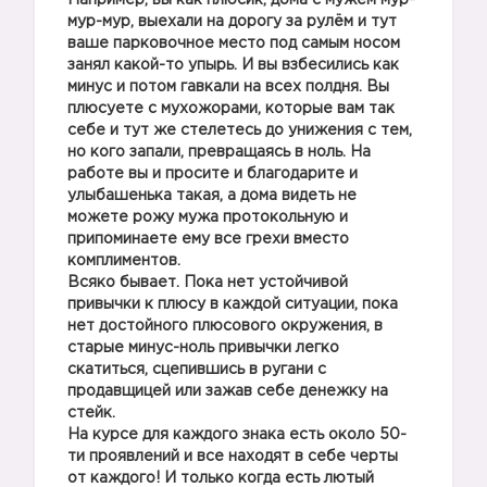
Например, вы как плюсик, дома с мужем мур-
мур-мур, выехали на дорогу за рулём и тут
ваше парковочное место под самым носом
занял какой-то упырь. И вы взбесились как
минус и потом гавкали на всех полдня. Вы
плюсуете с мухожорами, которые вам так
себе и тут же стелетесь до унижения с тем,
но кого запали, превращаясь в ноль. На
работе вы и просите и благодарите и
улыбашенька такая, а дома видеть не
можете рожу мужа протокольную и
припоминаете ему все грехи вместо
комплиментов.
Всяко бывает. Пока нет устойчивой
привычки к плюсу в каждой ситуации, пока
нет достойного плюсового окружения, в
старые минус-ноль привычки легко
скатиться, сцепившись в ругани с
продавщицей или зажав себе денежку на
стейк.
На курсе для каждого знака есть около 50-
ти проявлений и все находят в себе черты
от каждого! И только когда есть лютый