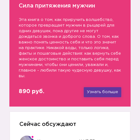
Сила притяжения мужчин
Эта книга о том, как приручить волшебство,
которое превращает мужчин в рыцарей для
одних девушек, пока другие не могут
дождаться звонка и доброго слова. О том, как
важно понять ценность себя и что это значит
на практике. Никакой воды, только логика,
факты и пошаговые действия: как вернуть себе
женское достоинство и поставить себя перед
мужчинами, чтобы они ценили, уважали и,
главное - любили такую чудесную девушку, как
вы.
890 руб.
Узнать больше
Сейчас обсуждают