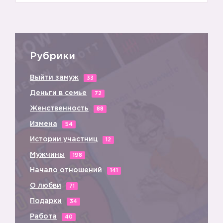
Рубрики
Выйти замуж
33
Деньги в семье
72
Женственность
88
4️⃣
Измена
54
Истории участниц
12
Мужчины
198
Начало отношений
141
О любви
71
Подарки
34
Работа
40