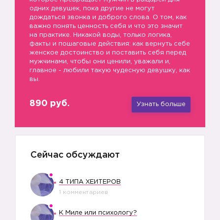
одних девушек, пока другие не могут
дождаться звонка и доброго слова. О том, как
важно понять ценность себя и что это значит
на практике. Никакой воды, только логика,
факты и пошаговые действия: как вернуть себе
женское достоинство и поставить себя перед
мужчинами, чтобы они ценили, уважали и,
главное - любили такую чудесную девушку, как
вы.
890 руб.
Узнать больше
Сейчас обсуждают
4 ТИПА ХЕЙТЕРОВ
1 комментариев
К Миле или психологу?