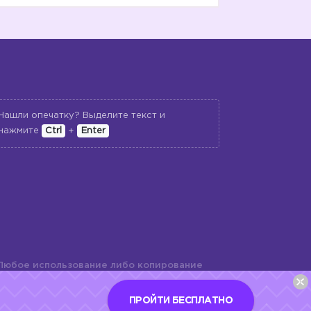
Нашли опечатку? Выделите текст и
нажмите
Ctrl
+
Enter
Любое использование либо копирование
териалов сайта, элементов дизайна и
шь с разрешения правообладателя и
ПРОЙТИ БЕСПЛАТНО