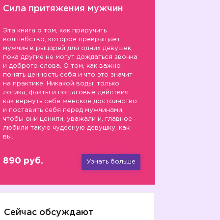
Сила притяжения мужчин
Эта книга о том, как приручить
волшебство, которое превращает
мужчин в рыцарей для одних девушек,
пока другие не могут дождаться звонка
и доброго слова. О том, как важно
понять ценность себя и что это значит
на практике. Никакой воды, только
логика, факты и пошаговые действия:
как вернуть себе женское достоинство
и поставить себя перед мужчинами,
чтобы они ценили, уважали и, главное -
любили такую чудесную девушку, как
вы.
890 руб.
Узнать больше
Сейчас обсуждают