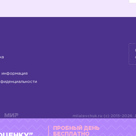
5️⃣
6️⃣
7️⃣
ка
8️⃣
 информация
нфиденциальности
milalevchuk.ru (c) 2015-2026.
материалов или подборки ма
ПРОБНЫЙ ДЕНЬ
оформления допускается ли
4784701701072
БЕСПЛАТНО
ОЦЕНКУ"