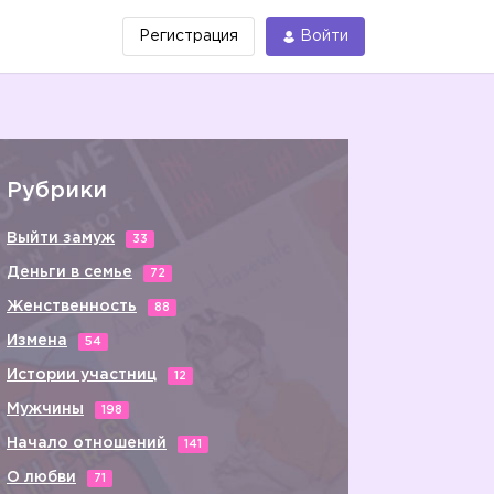
Регистрация
Войти
Рубрики
Выйти замуж
33
Деньги в семье
72
Женственность
88
Измена
54
Истории участниц
12
Мужчины
198
Начало отношений
141
О любви
71