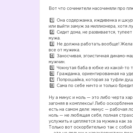
Вот что сочинители насочиняли про пл
Она содержанка, иждивенка и шкура
или выйти замуж за миллионера, хотя л
Сидит дома, не развивается, тупеет
мужа.
Не должна работать вообще! Желат
все от мужика.
Заносчивая, эгоистичная динамо-ма
мужчин.
Чокнутая баба в юбке из какой-то 
Гражданка, ориентированная на уд
Попрошайка, которая за туфли душ
Сама по себе ничто и только бреди
Ну а минус и ноль — это либо черта ха
загоняя в комплексы! Либо оскорбление 
есть на самом деле: минус — рабочая л
ноль — не любящая себя, полная страх
услужить и цепляется за мужика как за
Только вот оскорбительно так с собой 