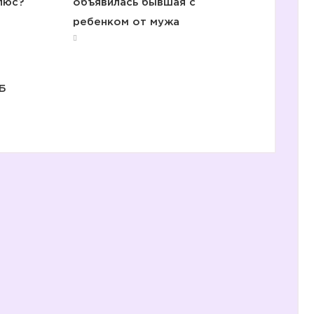
люс?
объявилась бывшая с
ребенком от мужа
2️⃣
Б
3️⃣
4️⃣