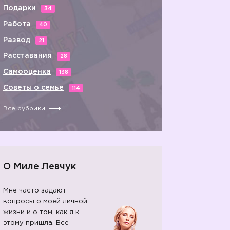
Подарки
34
Работа
40
Развод
21
Расставания
28
Самооценка
138
Советы о семье
114
Все рубрики
О Миле Левчук
Мне часто задают
вопросы о моей личной
жизни и о том, как я к
этому пришла. Все