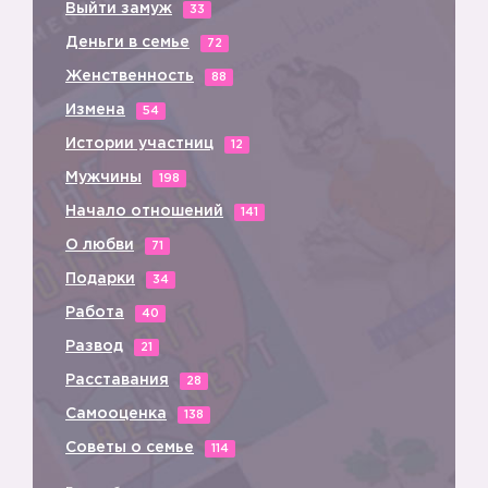
Выйти замуж
33
Деньги в семье
72
Женственность
88
Измена
54
Истории участниц
12
Мужчины
198
Начало отношений
141
О любви
71
Подарки
34
Работа
40
Развод
21
Расставания
28
Самооценка
138
Советы о семье
114