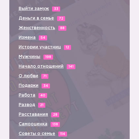
Выйти замуж
33
Деньги в семье
72
Женственность
88
Измена
54
Истории участниц
12
Мужчины
198
Начало отношений
141
О любви
71
Подарки
34
Работа
40
Развод
21
Расставания
28
Самооценка
138
Советы о семье
114