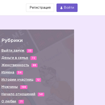
Регистрация
Войти
Рубрики
Выйти замуж
33
Деньги в семье
72
Женственность
88
Измена
54
Истории участниц
12
Мужчины
198
Начало отношений
141
О любви
71