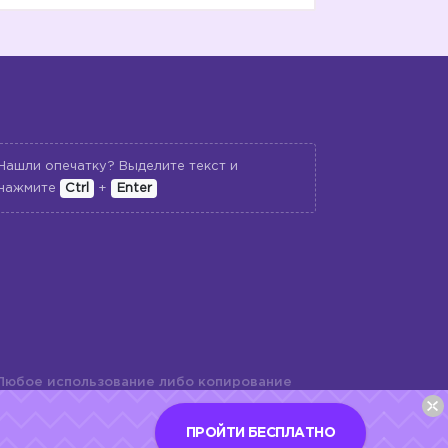
Нашли опечатку? Выделите текст и
нажмите
Ctrl
+
Enter
Любое использование либо копирование
териалов сайта, элементов дизайна и
шь с разрешения правообладателя и
ПРОЙТИ БЕСПЛАТНО