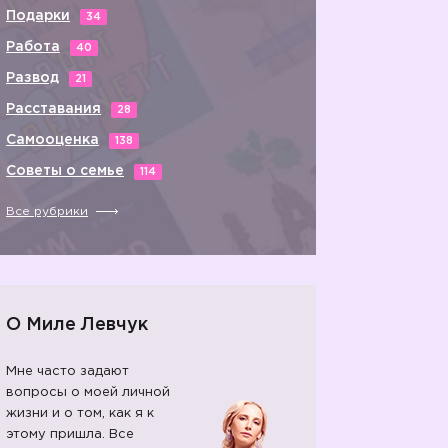
Подарки
34
Работа
40
Развод
21
Расставания
28
Самооценка
138
Советы о семье
114
Все рубрики
О Миле Левчук
Мне часто задают
вопросы о моей личной
жизни и о том, как я к
этому пришла. Все