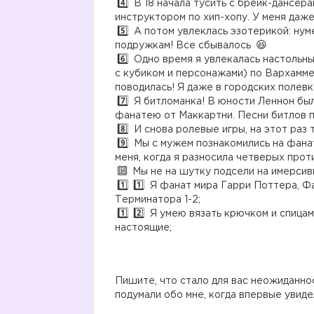
В 18 начала тусить с брейк-дансерам
инструктором по хип-хопу. У меня даже
А потом увлеклась эзотерикой: нуме
подружкам! Все сбывалось
Одно время я увлекалась настольны
с кубиком и персонажами) по Вархаммер
поводилась! Я даже в городских полевк
Я битломанка! В юности Леннон был
фанатею от Маккартни. Песни битлов п
И снова ролевые игры, на этот раз
Мы с мужем познакомились на фана
меня, когда я разносила четверых прот
Мы не на шутку подсели на имерсив
Я фанат мира Гарри Поттера, Фа
Терминатора 1-2;
Я умею вязать крючком и спицами
настоящие;
Пишите, что стало для вас неожиданно
подумали обо мне, когда впервые увиде