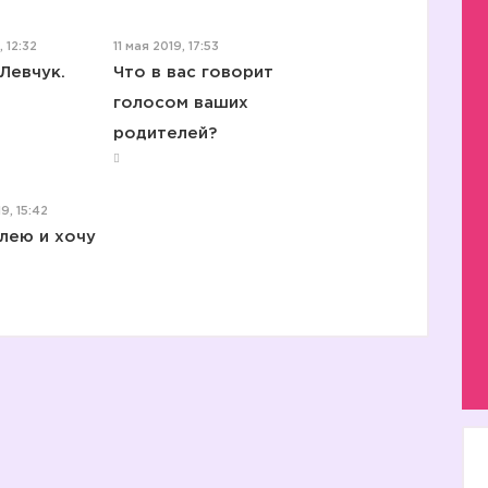
 12:32
11 мая 2019, 17:53
Левчук.
Что в вас говорит
3️⃣
голосом ваших
родителей?
4️⃣
9, 15:42
лею и хочу
5️⃣
6️⃣