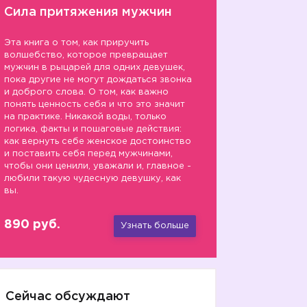
Сила притяжения мужчин
Эта книга о том, как приручить
волшебство, которое превращает
мужчин в рыцарей для одних девушек,
пока другие не могут дождаться звонка
и доброго слова. О том, как важно
понять ценность себя и что это значит
на практике. Никакой воды, только
логика, факты и пошаговые действия:
как вернуть себе женское достоинство
и поставить себя перед мужчинами,
чтобы они ценили, уважали и, главное -
любили такую чудесную девушку, как
вы.
890 руб.
Узнать больше
😆
Сейчас обсуждают