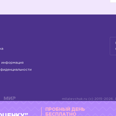
🔟
1️⃣
1️⃣
ка
 информация
1️⃣
2️⃣
нфиденциальности
milalevchuk.ru (c) 2015-2026.
материалов или подборки ма
ПРОБНЫЙ ДЕНЬ
оформления допускается ли
4784701701072
БЕСПЛАТНО
ОЦЕНКУ"