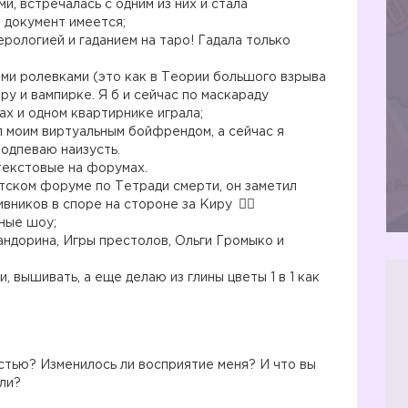
и, встречалась с одним из них и стала
 документ имеется;
рологией и гаданием на таро! Гадала только
ми ролевками (это как в Теории большого взрыва
у и вампирке. Я б и сейчас по маскараду
ах и одном квартирнике играла;
 моим виртуальным бойфрендом, а сейчас я
одпеваю наизусть.
 текстовые на форумах.
тском форуме по Тетради смерти, он заметил
ивников в споре на стороне за Киру
ные шоу;
ндорина, Игры престолов, Ольги Громыко и
, вышивать, а еще делаю из глины цветы 1 в 1 как
стью? Изменилось ли восприятие меня? И что вы
ли?