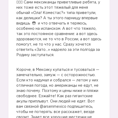
🤷🏼‍♀️ Сами мексиканцы приветливые ребята, у
них тоже есть этот тяжелый для меня
обычай «Ола! Коместас?» типа приветули,
как делишки? А ты этого парнищу впервые
видишь
и что отвечать я теряюсь,
особенно на испанском. А вот что тяжело,
так это постоянное сравнение: а вот здесь
здороваются, не то что в России, а вот здесь
помогут, не то что у нас. Сразу хочется
ответить «Зато...» надоело за эти полгода за
Родину заступаться.
Короче, в Мексику купаться и тусоваться —
замечательно, замуж — с осторожностью.
Если кто надумал и собрался — летом у них
отличная погода, но американцы не едут, не
знаю почему. Поэтому и цены ниже и пляжи
свободнее. Езжайте! Как раз гигантские
акулы приплывут. Они людей не едят. Вот
вам связной @arsenmexico подпишитесь,
чтобы не потерять: все расскажет, везде
свозит. Знает все хорошие местечки не