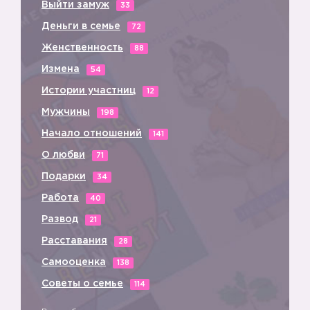
Выйти замуж
33
Деньги в семье
72
Женственность
88
Измена
54
Истории участниц
12
Мужчины
198
Начало отношений
141
О любви
71
Подарки
34
Работа
40
Развод
21
Расставания
28
Самооценка
138
Советы о семье
114