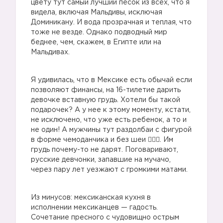
цвету тут самый лучший песок из всех, что я
видела, включая Мальдивы, исключая
Доминикану. И вода прозрачная и теплая, что
тоже не везде. Однако подводный мир
беднее, чем, скажем, в Египте или на
Мальдивах.
Я удивилась, что в Мексике есть обычай если
позволяют финансы, на 16-тилетие дарить
девочке вставную грудь. Хотели бы такой
подарочек? А у нее к этому моменту, кстати,
не исключено, что уже есть ребенок, а то и
не один! А мужчины тут раздолбаи с фигурой
в форме чемоданчика и без шеи 🤷🏼‍♀️. Им
грудь почему-то не дарят. Поговаривают,
русские девчонки, запавшие на мучачо,
через пару лет уезжают с громкими матами.
Из минусов: мексиканская кухня в
исполнении мексиканцев — гадость.
Сочетание пресного с чудовищно острым