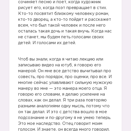
сочиняет песню и поет, когда художник
рисует его, когда поэт превращает в стих.
Кто-то посвятит близкому человеку роман,
кто-то дворец, а кто-то пойдет и расскажет
всем, что был такой человек и после него
осталась такая дочь и такая внучь. Когда нас
не станет, мы будем петь голосами своих
детей. И голосами их детей.
Чтоб вы знали, когда я читаю лекцию или
записываю видео на ютуб, я говорю его
манерой. Он мне все детство вычитывал про
совесть, про порядок, про оценки, про все. И
многие сейчас улавливают сильную мужскую
манеру во мне — это манера моего отца. Я
говорю его словами, я делаю усиление на
словах, как он делал. Я три раза повторяю
разными аналогиями одну мысль, потому что
он так делал. И это с детства вошло в мое
подсознание и по-другому я не умею теперь.
Это мое наследство. Отец говорит моим
голосом. И знаете, он всегда много говорил,