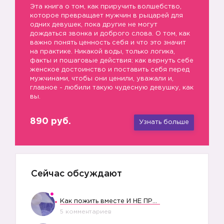
Эта книга о том, как приручить волшебство,
которое превращает мужчин в рыцарей для
одних девушек, пока другие не могут
дождаться звонка и доброго слова. О том, как
важно понять ценность себя и что это значит
на практике. Никакой воды, только логика,
факты и пошаговые действия: как вернуть себе
женское достоинство и поставить себя перед
мужчинами, чтобы они ценили, уважали и,
главное - любили такую чудесную девушку, как
вы.
890 руб.
Узнать больше
Сейчас обсуждают
Как пожить вместе И НЕ ПРОЛЕТЕТЬ СО СВАДЬБОЙ
5 комментариев