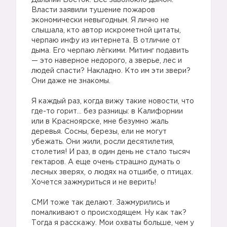
Дальний Восток. Все заволокло дымом.
Власти заявили тушение пожаров
экономически невыгодным. Я лично не
слышала, кто автор искрометной цитаты,
черпаю инфу из интернета. В отличие от
дыма. Его черпаю лёгкими. Митинг подавить
— это наверное недорого, а зверье, лес и
людей спасти? Накладно. Кто им эти звери?
Они даже не знакомы.
Я каждый раз, когда вижу такие новости, что
где-то горит… без разницы: в Калифорнии
или в Красноярске, мне безумно жаль
деревья. Сосны, березы, ели не могут
убежать. Они жили, росли десятилетия,
столетия! И раз, в один день не стало тысяч
гектаров. А еще очень страшно думать о
лесных зверях, о людях на отшибе, о птицах.
Хочется зажмуриться и не верить!
СМИ тоже так делают. Зажмурились и
помалкивают о происходящем. Ну как так?
Тогда я расскажу. Мои охваты больше, чем у