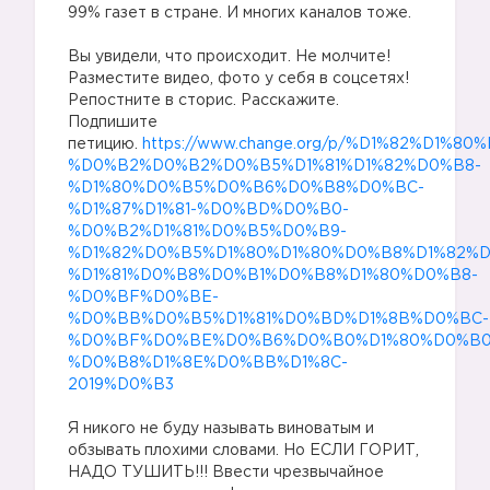
99% газет в стране. И многих каналов тоже.
Вы увидели, что происходит. Не молчите!
Разместите видео, фото у себя в соцсетях!
Репостните в сторис. Расскажите.
Подпишите
петицию.
https://www.change.org/p/%D1%82%D1
%D0%B2%D0%B2%D0%B5%D1%81%D1%82%D0%B8-
%D1%80%D0%B5%D0%B6%D0%B8%D0%BC-
%D1%87%D1%81-%D0%BD%D0%B0-
%D0%B2%D1%81%D0%B5%D0%B9-
%D1%82%D0%B5%D1%80%D1%80%D0%B8%D1%82%
%D1%81%D0%B8%D0%B1%D0%B8%D1%80%D0%B8-
%D0%BF%D0%BE-
%D0%BB%D0%B5%D1%81%D0%BD%D1%8B%D0%BC-
%D0%BF%D0%BE%D0%B6%D0%B0%D1%80%D0%B0
%D0%B8%D1%8E%D0%BB%D1%8C-
2019%D0%B3
Я никого не буду называть виноватым и
обзывать плохими словами. Но ЕСЛИ ГОРИТ,
НАДО ТУШИТЬ!!! Ввести чрезвычайное