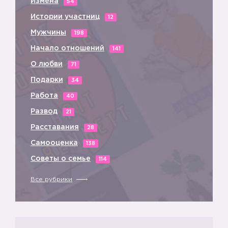
Измена
54
Истории участниц
12
Мужчины
198
Начало отношений
141
О любви
71
Подарки
34
Работа
40
Развод
21
Расставания
28
Самооценка
138
Советы о семье
114
Все рубрики