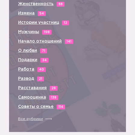
Женственность
88
Измена
54
Истории участниц
12
Мужчины
198
Начало отношений
141
О любви
71
Подарки
34
Работа
40
Развод
21
Расставания
28
Самооценка
138
Советы о семье
114
Все рубрики