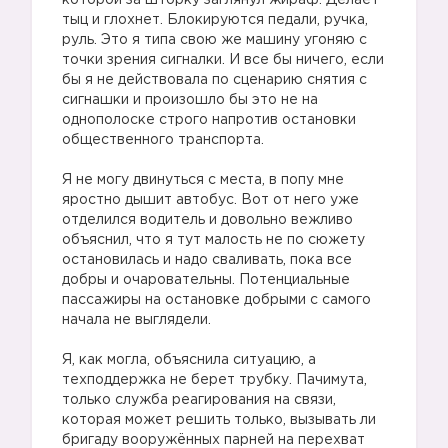
которой за шторку заглянул жираф. Делает
тыц и глохнет. Блокируются педали, ручка,
руль. Это я типа свою же машину угоняю с
точки зрения сигналки. И все бы ничего, если
бы я не действовала по сценарию снятия с
сигнашки и произошло бы это не на
однополоске строго напротив остановки
общественного транспорта.
Я не могу двинуться с места, в попу мне
яростно дышит автобус. Вот от него уже
отделился водитель и довольно вежливо
объяснил, что я тут малость не по сюжету
остановилась и надо сваливать, пока все
добры и очаровательны. Потенциальные
пассажиры на остановке добрыми с самого
начала не выглядели.
Я, как могла, объяснила ситуацию, а
техподдержка не берет трубку. Пачимута,
только служба реагирования на связи,
которая может решить только, вызывать ли
бригаду вооружённых парней на перехват