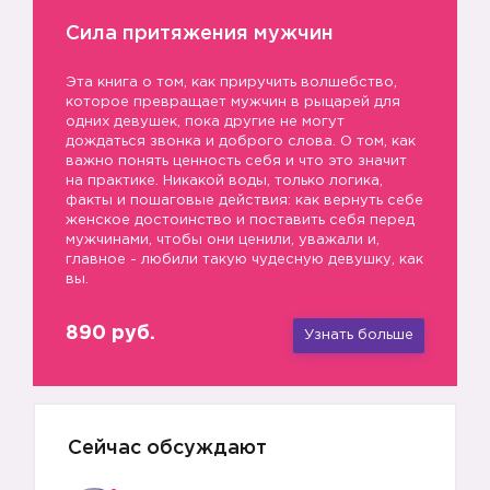
Сила притяжения мужчин
Эта книга о том, как приручить волшебство,
которое превращает мужчин в рыцарей для
одних девушек, пока другие не могут
дождаться звонка и доброго слова. О том, как
важно понять ценность себя и что это значит
на практике. Никакой воды, только логика,
факты и пошаговые действия: как вернуть себе
женское достоинство и поставить себя перед
мужчинами, чтобы они ценили, уважали и,
главное - любили такую чудесную девушку, как
вы.
890 руб.
Узнать больше
Сейчас обсуждают