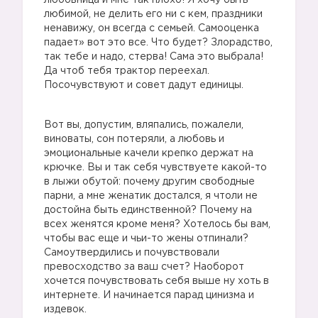
любовница и мне так плохо! Я хочу быть
любимой, не делить его ни с кем, праздники
ненавижу, он всегда с семьей. Самооценка
падает» вот это все. Что будет? Злорадство,
так тебе и надо, стерва! Сама это выбрала!
Да чтоб тебя трактор переехал.
Посочувствуют и совет дадут единицы.
Вот вы, допустим, вляпались, пожалели,
виноваты, сон потеряли, а любовь и
эмоциональные качели крепко держат на
крючке. Вы и так себя чувствуете какой-то
в лыжи обутой: почему другим свободные
парни, а мне женатик достался, я чтоли не
достойна быть единственной? Почему на
всех женятся кроме меня? Хотелось бы вам,
чтобы вас еще и чьи-то жены отпинали?
Самоутвердились и почувствовали
превосходство за ваш счет? Наоборот
хочется почувствовать себя выше ну хоть в
интернете. И начинается парад цинизма и
издевок.