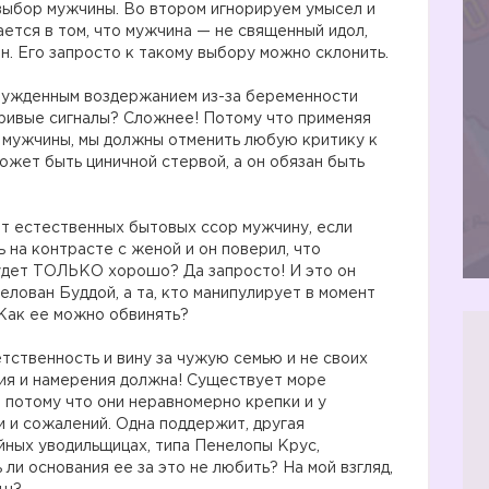
выбор мужчины. Во втором игнорируем умысел и
ется в том, что мужчина — не священный идол,
н. Его запросто к такому выбору можно склонить.
нужденным воздержанием из-за беременности
гривые сигналы? Сложнее! Потому что применяя
 мужчины, мы должны отменить любую критику к
ожет быть циничной стервой, а он обязан быть
т естественных бытовых ссор мужчину, если
ь на контрасте с женой и он поверил, что
удет ТОЛЬКО хорошо? Да запросто! И это он
лован Буддой, а та, кто манипулирует в момент
Как ее можно обвинять?
тственность и вину за чужую семью и не своих
вия и намерения должна! Существует море
потому что они неравномерно крепки и у
 и сожалений. Одна поддержит, другая
ийных уводильщицах, типа Пенелопы Крус,
 ли основания ее за это не любить? На мой взгляд,