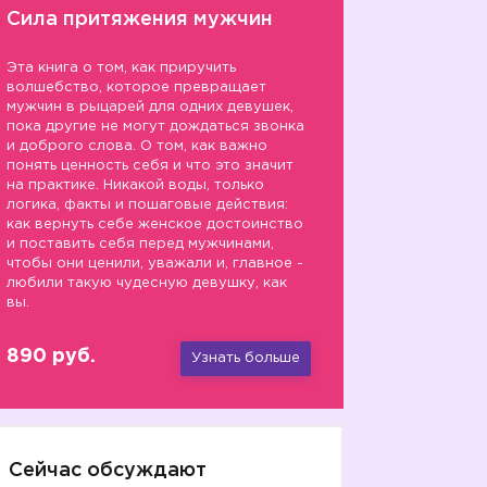
Сила притяжения мужчин
Эта книга о том, как приручить
волшебство, которое превращает
мужчин в рыцарей для одних девушек,
пока другие не могут дождаться звонка
и доброго слова. О том, как важно
понять ценность себя и что это значит
на практике. Никакой воды, только
логика, факты и пошаговые действия:
как вернуть себе женское достоинство
и поставить себя перед мужчинами,
чтобы они ценили, уважали и, главное -
любили такую чудесную девушку, как
вы.
890 руб.
Узнать больше
Сейчас обсуждают