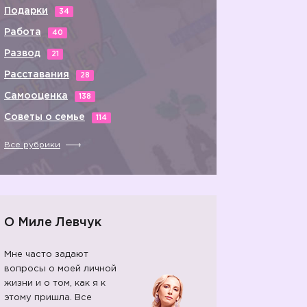
Подарки
34
Работа
40
Развод
21
Расставания
28
Самооценка
138
Советы о семье
114
Все рубрики
О Миле Левчук
Мне часто задают
вопросы о моей личной
жизни и о том, как я к
этому пришла. Все