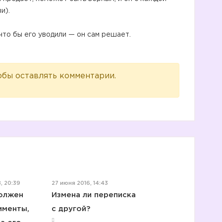
и).
что бы его уводили — он сам решает.
обы оставлять комментарии.
, 20:39
27 июня 2016, 14:43
олжен
Измена ли переписка
именты,
с другой?