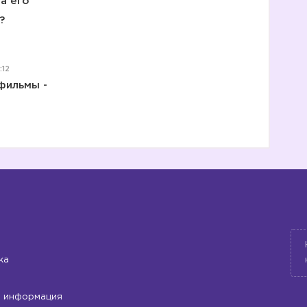
а его
?
:12
фильмы -
ка
 информация