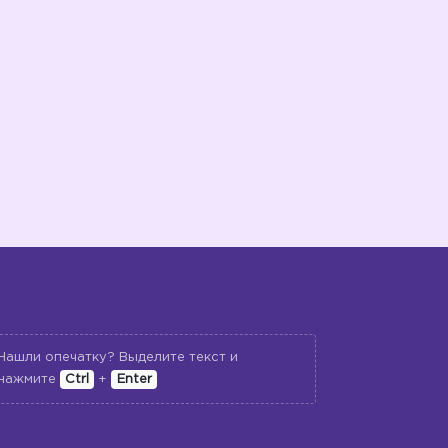
Нашли опечатку? Выделите текст и
нажмите
Ctrl
+
Enter