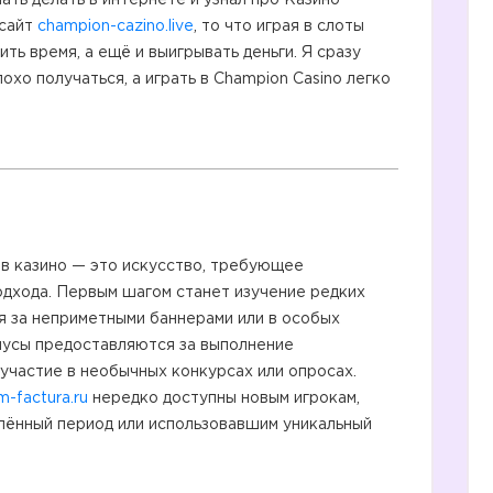
ать делать в интернете и узнал про Казино
 сайт
champion-cazino.live
, то что играя в слоты
ь время, а ещё и выигрывать деньги. Я сразу
лохо получаться, а играть в Champion Casino легко
в казино — это искусство, требующее
одхода. Первым шагом станет изучение редких
я за неприметными баннерами или в особых
онусы предоставляются за выполнение
 участие в необычных конкурсах или опросах.
m-factura.ru
нередко доступны новым игрокам,
лённый период или использовавшим уникальный