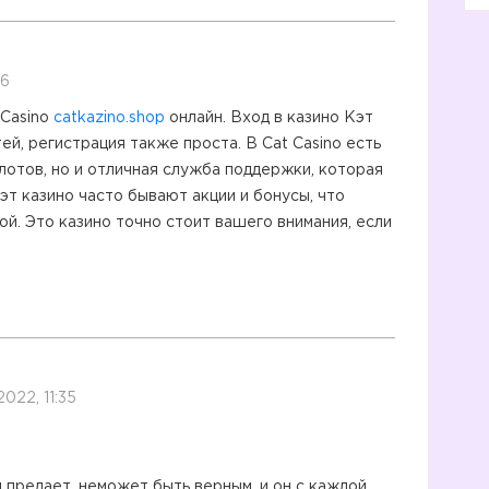
26
 Casino
catkazino.shop
онлайн. Вход в казино Кэт
ей, регистрация также проста. В Cat Casino есть
лотов, но и отличная служба поддержки, которая
Кэт казино часто бывают акции и бонусы, что
й. Это казино точно стоит вашего внимания, если
2022, 11:35
 предает, неможет быть верным, и он с каждой