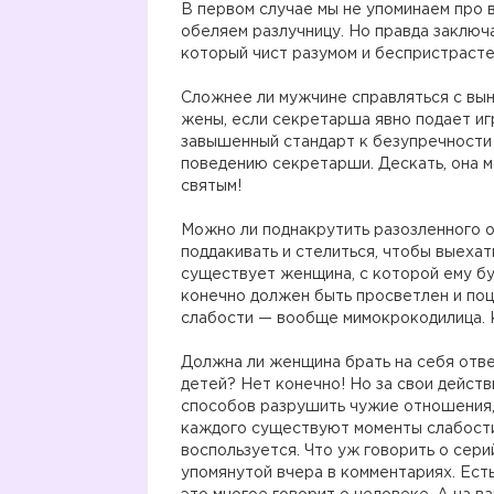
В первом случае мы не упоминаем про 
обеляем разлучницу. Но правда заключа
который чист разумом и беспристрасте
⠀
Сложнее ли мужчине справляться с вы
жены, если секретарша явно подает и
завышенный стандарт к безупречности
поведению секретарши. Дескать, она м
святым!
⠀
Можно ли поднакрутить разозленного о
поддакивать и стелиться, чтобы выехат
существует женщина, с которой ему б
конечно должен быть просветлен и поце
слабости — вообще мимокрокодилица. 
⠀
Должна ли женщина брать на себя отве
детей? Нет конечно! Но за свои дейст
способов разрушить чужие отношения, 
каждого существуют моменты слабости
воспользуется. Что уж говорить о сер
упомянутой вчера в комментариях. Есть