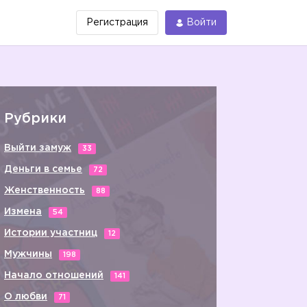
Регистрация
Войти
Рубрики
Выйти замуж
33
Деньги в семье
72
Женственность
88
Измена
54
Истории участниц
12
Мужчины
198
Начало отношений
141
О любви
71